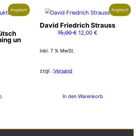
Angebot!
Angebot!
David Friedrich Strauss
Ursprünglicher
Aktueller
üütsch
15,00
€
12,00
€
ning un
Preis
Preis
war:
ist:
inkl. 7 % MwSt.
nglicher
Aktueller
15,00 €
12,00 €.
Preis
ist:
zzgl.
Versand
5,00 €.
b
In den Warenkorb