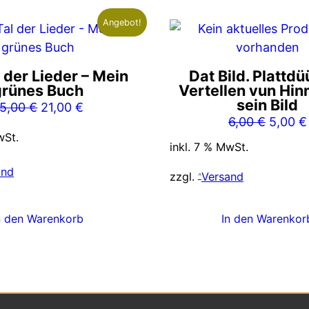
Angebot!
 der Lieder – Mein
Dat Bild. Plattd
grünes Buch
Vertellen vun Hin
sein Bild
Ursprünglicher
Aktueller
5,00
€
21,00
€
Ursprü
6,00
€
5,00
€
Preis
Preis
wSt.
Preis
war:
ist:
inkl. 7 % MwSt.
war:
25,00 €
21,00 €.
and
6,00 €
zzgl.
Versand
n den Warenkorb
In den Warenkor