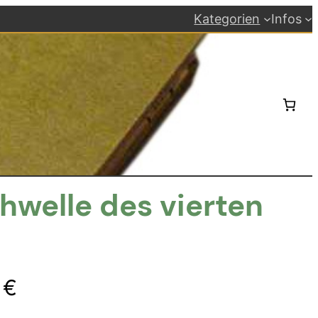
Kategorien
Infos
hwelle des vierten
ünglicher
Aktueller
0
€