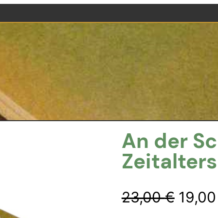
An der Sc
Zeitalters
Urspr
23,00
€
19,0