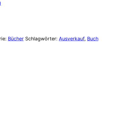
Preis
d
ist:
 €
19,00 €.
rie:
Bücher
Schlagwörter:
Ausverkauf
,
Buch