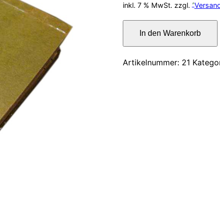
Preis
inkl. 7 % MwSt.
zzgl.
Versan
war:
An
In den Warenkorb
der
23,00
Schwelle
des
Artikelnummer:
21
Katego
vierten
Zeitalters
Menge