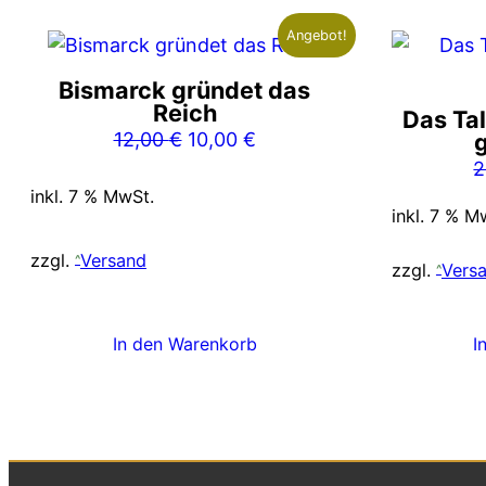
Angebot!
Bismarck gründet das
Reich
Das Tal
Ursprünglicher
Aktueller
12,00
€
10,00
€
Preis
Preis
2
war:
ist:
inkl. 7 % MwSt.
inkl. 7 % M
12,00 €
10,00 €.
zzgl.
Versand
zzgl.
Vers
In den Warenkorb
I