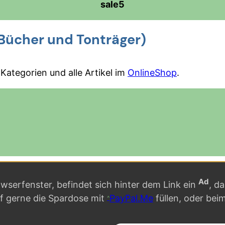
sale5
Bücher und Tonträger)
Kategorien und alle Artikel im
OnlineShop
.
Ad
serfenster, befindet sich hinter dem Link ein
, d
rf gerne die Spardose mit
PayPal.Me
füllen, oder bei