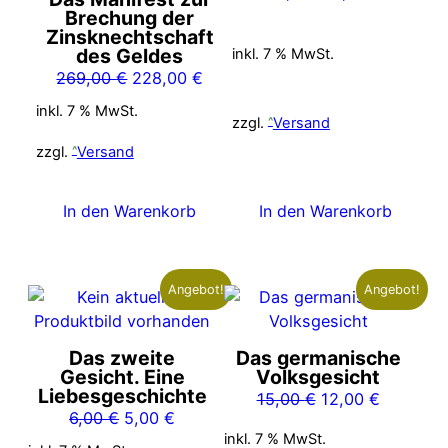
Preis
Preis
Brechung der
Zinsknechtschaft
war:
ist:
des Geldes
inkl. 7 % MwSt.
14,00 €
9,00 €.
Ursprünglicher
Aktueller
269,00
€
228,00
€
Preis
Preis
inkl. 7 % MwSt.
zzgl.
Versand
war:
ist:
269,00 €
228,00 €.
zzgl.
Versand
In den Warenkorb
In den Warenkorb
Angebot!
Angebot!
Das zweite
Das germanische
Gesicht. Eine
Volksgesicht
Liebesgeschichte
Ursprünglicher
Aktueller
15,00
€
12,00
€
Ursprünglicher
Aktueller
6,00
€
5,00
€
Preis
Preis
inkl. 7 % MwSt.
Preis
Preis
war:
ist: