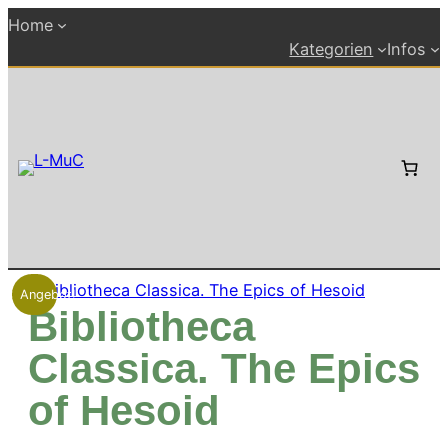
Zum
Home
Inhalt
Kategorien
Infos
springen
Angebot!
Bibliotheca
Classica. The Epics
of Hesoid