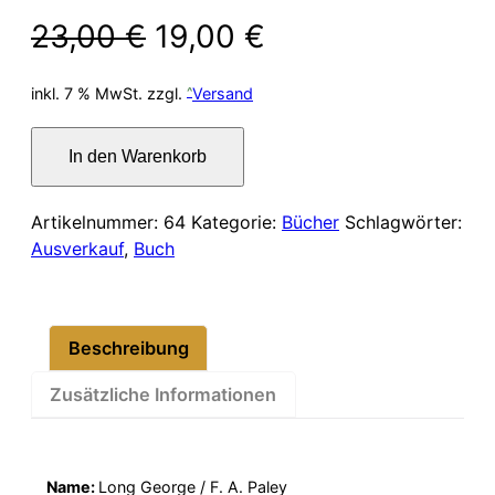
Ursprünglicher
Aktueller
23,00
€
19,00
€
Preis
Preis
inkl. 7 % MwSt.
zzgl.
Versand
war:
ist:
Bibliotheca
In den Warenkorb
Classica.
23,00 €
19,00 €.
The
Epics
Artikelnummer:
64
Kategorie:
Bücher
Schlagwörter:
of
Ausverkauf
,
Buch
Hesoid
Menge
Beschreibung
Zusätzliche Informationen
Name:
Long George / F. A. Paley