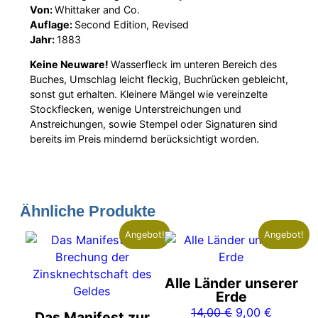
Von:
Whittaker and Co.
Auflage:
Second Edition, Revised
Jahr:
1883
Keine Neuware!
Wasserfleck im unteren Bereich des
Buches, Umschlag leicht fleckig, Buchrücken gebleicht,
sonst gut erhalten. Kleinere Mängel wie vereinzelte
Stockflecken, wenige Unterstreichungen und
Anstreichungen, sowie Stempel oder Signaturen sind
bereits im Preis mindernd berücksichtigt worden.
Ähnliche Produkte
Angebot!
Angebot!
Alle Länder unserer
Erde
Ursprünglicher
Aktuelle
14,00
€
9,00
€
Das Manifest zur