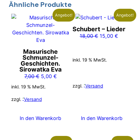
Ähnliche Produkte
Angebot!
Angebot!
Schubert – Lieder
Ursprünglicher
Aktueller
18,00
€
15,00
€
Preis
Preis
war:
ist:
Masurische
Schmunzel-
18,00 €
15,00 €.
inkl. 19 % MwSt.
Geschichten.
Sirowatka Eva
Ursprünglicher
Aktueller
7,00
€
5,00
€
Preis
Preis
zzgl.
Versand
inkl. 19 % MwSt.
war:
ist:
7,00 €
5,00 €.
zzgl.
Versand
In den Warenkorb
In den Warenkorb