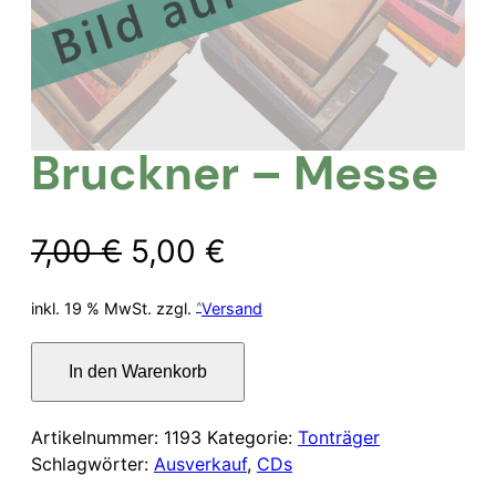
Bruckner – Messe
Ursprünglicher
Aktueller
7,00
€
5,00
€
Preis
Preis
inkl. 19 % MwSt.
zzgl.
Versand
war:
ist:
Bruckner
In den Warenkorb
–
7,00 €
5,00 €.
Messe
Menge
Artikelnummer:
1193
Kategorie:
Tonträger
Schlagwörter:
Ausverkauf
,
CDs