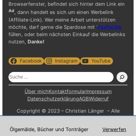
Browserfenster, befindet sich hinter dem Link ein
Ad
, dann handelt es sich um einen Werbelink
(Affiliate-Link). Wer meine Arbeit unterstützen
möchte, darf gerne die Spardose mit
PayPal.Me
füllen, oder beim nächsten Einkauf die Werbelinks
nutzen,
Danke!
Facebook
Instagram
YouTube
S
u
c
Über mich
Kontaktformular
Impressum
h
Datenschutzerklärung
AGB
Widerruf
e
Copyright © 2023 – Christian Länger – Alle
n
Rechte vorbehalten.
Ölgemälde, Bücher und Tonträger
Verwerfen