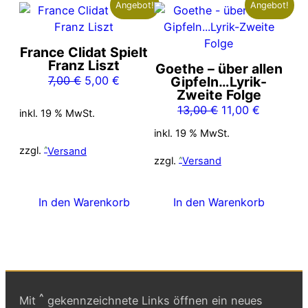
Angebot!
Angebot!
France Clidat Spielt
Franz Liszt
Goethe – über allen
Ursprünglicher
Aktueller
7,00
€
5,00
€
Gipfeln…Lyrik-
Zweite Folge
Preis
Preis
Ursprünglicher
Aktueller
13,00
€
11,00
€
war:
ist:
inkl. 19 % MwSt.
Preis
Preis
7,00 €
5,00 €.
inkl. 19 % MwSt.
war:
ist:
zzgl.
Versand
13,00 €
11,00 €.
zzgl.
Versand
In den Warenkorb
In den Warenkorb
^
Mit
gekennzeichnete Links öffnen ein neues