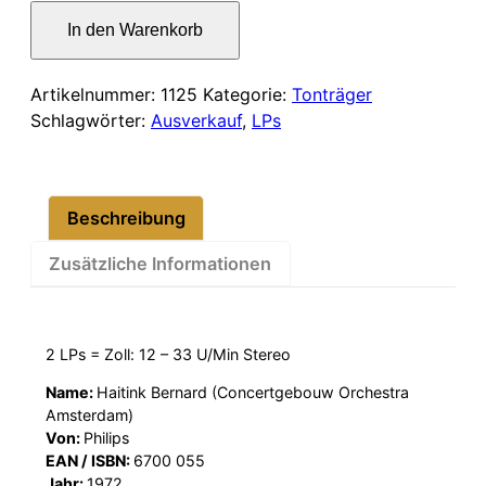
war:
ist:
Bruckner
In den Warenkorb
–
13,00 €
11,00 €.
Sinfonie
Nr.
Artikelnummer:
1125
Kategorie:
Tonträger
5
Schlagwörter:
Ausverkauf
,
LPs
Menge
Beschreibung
Zusätzliche Informationen
2 LPs = Zoll: 12 – 33 U/Min Stereo
Name:
Haitink Bernard (Concertgebouw Orchestra
Amsterdam)
Von:
Philips
EAN / ISBN:
6700 055
Jahr:
1972