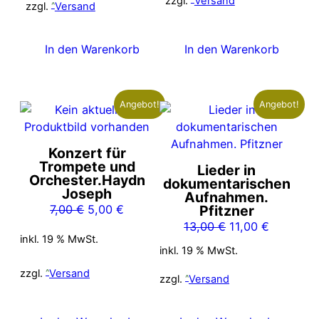
zzgl.
Versand
13,00 €
11,00 €.
zzgl.
Versand
In den Warenkorb
In den Warenkorb
Angebot!
Angebot!
Konzert für
Trompete und
Lieder in
Orchester.Haydn
dokumentarischen
Joseph
Aufnahmen.
Ursprünglicher
Aktueller
7,00
€
5,00
€
Pfitzner
Preis
Preis
Ursprünglicher
Aktueller
13,00
€
11,00
€
inkl. 19 % MwSt.
war:
ist:
Preis
Preis
inkl. 19 % MwSt.
7,00 €
5,00 €.
war:
ist:
zzgl.
Versand
13,00 €
11,00 €.
zzgl.
Versand