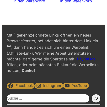
In den Warenkorb
In den Warenkorb
^
Mit
gekennzeichnete Links öffnen ein neues
Browserfenster, befindet sich hinter dem Link ein
Ad
, dann handelt es sich um einen Werbelink
(Affiliate-Link). Wer meine Arbeit unterstützen
möchte, darf gerne die Spardose mit
PayPal.Me
füllen, oder beim nächsten Einkauf die Werbelinks
nutzen,
Danke!
Facebook
Instagram
YouTube
S
u