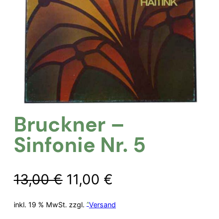
Bruckner –
Sinfonie Nr. 5
Ursprünglicher
Aktueller
13,00
€
11,00
€
Preis
Preis
inkl. 19 % MwSt.
zzgl.
Versand