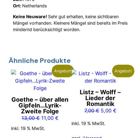
Ort:
Netherlands
Keine Neuware!
Sehr gut erhalten, keine sichtbaren
Mängel vorhanden. Kleinere Mängel sind bereits im Preis
mindernd berücksichtigt worden.
Ähnliche Produkte
Angebot!
Angebot!
Listz – Wolff –
Lieder der
Goethe – über allen
Romantik
Gipfeln…Lyrik-
Ursprünglicher
Aktueller
Zweite Folge
7,00
€
5,00
€
Ursprünglicher
Aktueller
Preis
Preis
13,00
€
11,00
€
inkl. 19 % MwSt.
Preis
Preis
war:
ist:
inkl. 19 % MwSt.
war:
ist:
7,00 €
5,00 €.