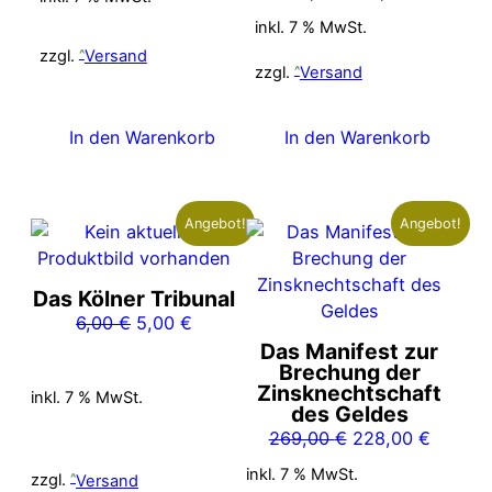
Preis
Preis
17,00 €
14,00 €.
inkl. 7 % MwSt.
war:
ist:
zzgl.
Versand
15,00 €
12,00 €
zzgl.
Versand
In den Warenkorb
In den Warenkorb
Angebot!
Angebot!
Das Kölner Tribunal
Ursprünglicher
Aktueller
6,00
€
5,00
€
Preis
Preis
Das Manifest zur
Brechung der
war:
ist:
Zinsknechtschaft
inkl. 7 % MwSt.
6,00 €
5,00 €.
des Geldes
Ursprünglicher
Aktuell
269,00
€
228,00
€
Preis
Preis
inkl. 7 % MwSt.
zzgl.
Versand
war:
ist: