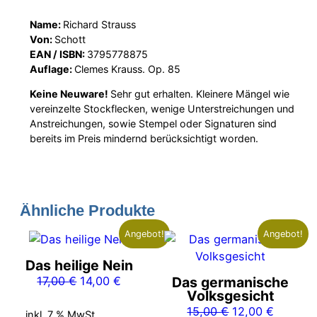
Name:
Richard Strauss
Von:
Schott
EAN / ISBN:
3795778875
Auflage:
Clemes Krauss. Op. 85
Keine Neuware!
Sehr gut erhalten. Kleinere Mängel wie
vereinzelte Stockflecken, wenige Unterstreichungen und
Anstreichungen, sowie Stempel oder Signaturen sind
bereits im Preis mindernd berücksichtigt worden.
Ähnliche Produkte
Angebot!
Angebot!
Das heilige Nein
Ursprünglicher
Aktueller
17,00
€
14,00
€
Das germanische
Volksgesicht
Preis
Preis
Ursprünglicher
Aktuelle
15,00
€
12,00
€
war:
ist:
inkl. 7 % MwSt.