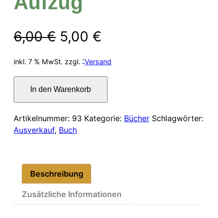
Aufzug
Ursprünglicher
Aktueller
6,00
€
5,00
€
Preis
Preis
inkl. 7 % MwSt.
zzgl.
Versand
war:
ist:
Capriccio.
In den Warenkorb
Ein
6,00 €
5,00 €.
Konversationsstück
für
Artikelnummer:
93
Kategorie:
Bücher
Schlagwörter:
Musik
Ausverkauf
,
Buch
in
einem
Aufzug
Beschreibung
Menge
Zusätzliche Informationen