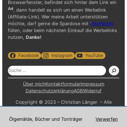
Browserfenster, befindet sich hinter dem Link ein
Ad
, dann handelt es sich um einen Werbelink
(Affiliate-Link). Wer meine Arbeit unterstützen
möchte, darf gerne die Spardose mit
PayPal.Me
füllen, oder beim nächsten Einkauf die Werbelinks
nutzen,
Danke!
Facebook
Instagram
YouTube
S
u
c
Über mich
Kontaktformular
Impressum
h
Datenschutzerklärung
AGB
Widerruf
e
Copyright © 2023 – Christian Länger – Alle
n
Rechte vorbehalten.
Ölgemälde, Bücher und Tonträger
Verwerfen