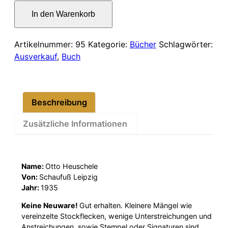
war:
ist:
Carl
In den Warenkorb
und
23,00 €
19,00 €.
Marie
von
Artikelnummer:
95
Kategorie:
Bücher
Schlagwörter:
Clausewitz
Ausverkauf
,
Buch
Menge
Beschreibung
Zusätzliche Informationen
Name:
Otto Heuschele
Von:
Schaufuß Leipzig
Jahr:
1935
Keine Neuware!
Gut erhalten. Kleinere Mängel wie
vereinzelte Stockflecken, wenige Unterstreichungen und
Anstreichungen, sowie Stempel oder Signaturen sind