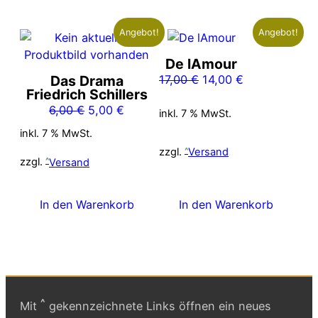
Angebot!
Angebot!
De lAmour
Ursprünglicher
Aktueller
Das Drama
17,00
€
14,00
€
Friedrich Schillers
Preis
Preis
Ursprünglicher
Aktueller
6,00
€
5,00
€
war:
ist:
inkl. 7 % MwSt.
Preis
Preis
17,00 €
14,00 €.
inkl. 7 % MwSt.
war:
ist:
zzgl.
Versand
6,00 €
5,00 €.
zzgl.
Versand
In den Warenkorb
In den Warenkorb
^
Mit
gekennzeichnete Links öffnen ein neues