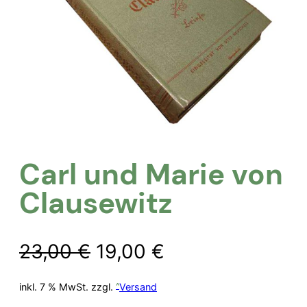
Carl und Marie von
Clausewitz
Ursprünglicher
Aktueller
23,00
€
19,00
€
Preis
Preis
inkl. 7 % MwSt.
zzgl.
Versand