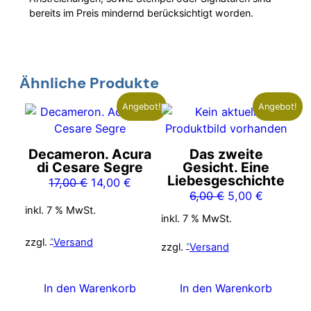
bereits im Preis mindernd berücksichtigt worden.
Ähnliche Produkte
Angebot!
Angebot!
Decameron. Acura
Das zweite
di Cesare Segre
Gesicht. Eine
Liebesgeschichte
Ursprünglicher
Aktueller
17,00
€
14,00
€
Ursprünglicher
Aktueller
6,00
€
5,00
€
Preis
Preis
inkl. 7 % MwSt.
Preis
Preis
war:
ist:
inkl. 7 % MwSt.
war:
ist:
17,00 €
14,00 €.
zzgl.
Versand
6,00 €
5,00 €.
zzgl.
Versand
In den Warenkorb
In den Warenkorb