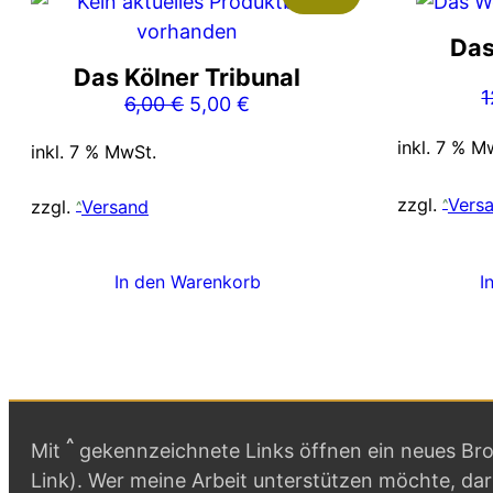
Das
Das Kölner Tribunal
1
Ursprünglicher
Aktueller
6,00
€
5,00
€
Preis
Preis
inkl. 7 % M
inkl. 7 % MwSt.
war:
ist:
6,00 €
5,00 €.
zzgl.
Vers
zzgl.
Versand
In den Warenkorb
I
^
Mit
gekennzeichnete Links öffnen ein neues Brow
Link). Wer meine Arbeit unterstützen möchte, da