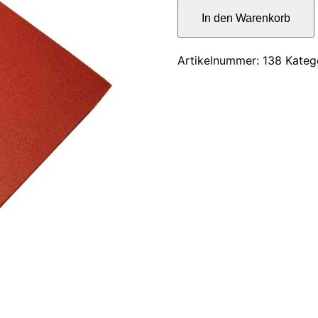
war:
Das
In den Warenkorb
Ende
12,00
einer
Epoche
Artikelnummer:
138
Kateg
Menge