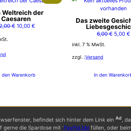
 Weltreich der
Caesaren
Das zweite Gesich
Ursprünglicher
Aktueller
2,00
€
10,00
€
Liebesgeschic
Preis
Preis
Ursprü
6,00
€
5,00
€
wSt.
war:
ist:
Preis
inkl. 7 % MwSt.
12,00 €
10,00 €.
war:
and
6,00 €
zzgl.
Versand
n den Warenkorb
In den Warenkor
Ad
serfenster, befindet sich hinter dem Link ein
, d
rf gerne die Spardose mit
PayPal.Me
füllen, oder bei