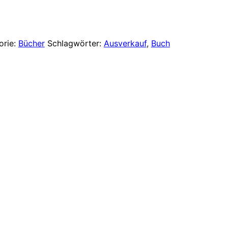
ist:
 €
10,00 €.
orie:
Bücher
Schlagwörter:
Ausverkauf
,
Buch