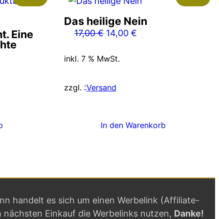
Das heilige Nein
Ursprünglicher
Aktueller
t. Eine
17,00
€
14,00
€
hte
Preis
Preis
nglicher
Aktueller
war:
ist:
inkl. 7 % MwSt.
Preis
17,00 €
14,00 €.
ist:
zzgl.
Versand
5,00 €.
b
In den Warenkorb
ann handelt es sich um einen Werbelink (Affiliate-
m nächsten Einkauf die Werbelinks nutzen,
Danke!