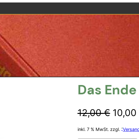
Das Ende
Urspr
12,00
€
10,00
Preis
inkl. 7 % MwSt.
zzgl.
Versan