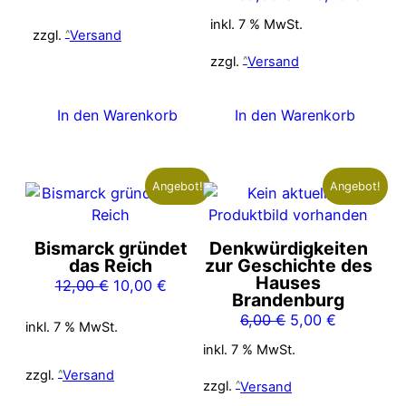
Preis
Preis
inkl. 7 % MwSt.
zzgl.
Versand
war:
ist:
269,00 €
228,0
zzgl.
Versand
In den Warenkorb
In den Warenkorb
Angebot!
Angebot!
Bismarck gründet
Denkwürdigkeiten
das Reich
zur Geschichte des
Hauses
Ursprünglicher
Aktueller
12,00
€
10,00
€
Brandenburg
Preis
Preis
Ursprünglicher
Aktueller
6,00
€
5,00
€
inkl. 7 % MwSt.
war:
ist:
Preis
Preis
12,00 €
10,00 €.
inkl. 7 % MwSt.
war:
ist:
zzgl.
Versand
6,00 €
5,00 €.
zzgl.
Versand