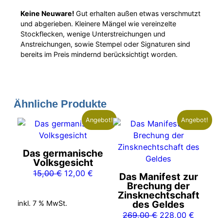
Keine Neuware!
Gut erhalten außen etwas verschmutzt
und abgerieben. Kleinere Mängel wie vereinzelte
Stockflecken, wenige Unterstreichungen und
Anstreichungen, sowie Stempel oder Signaturen sind
bereits im Preis mindernd berücksichtigt worden.
Ähnliche Produkte
Angebot!
Angebot!
Das germanische
Volksgesicht
Ursprünglicher
Aktueller
15,00
€
12,00
€
Das Manifest zur
Preis
Preis
Brechung der
Zinsknechtschaft
war:
ist:
des Geldes
inkl. 7 % MwSt.
15,00 €
12,00 €.
Ursprünglicher
Aktuel
269,00
€
228,00
€