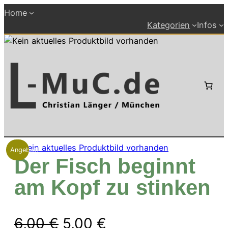
Zum
Home
Inhalt
Kategorien
Infos
springen
Angebot!
Der Fisch beginnt
am Kopf zu stinken
Ursprünglicher
Aktueller
6,00
€
5,00
€