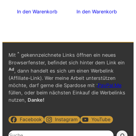
In den Warenkorb
In den Warenkorb
^
Mit
gekennzeichnete Links öffnen ein neues
Browserfenster, befindet sich hinter dem Link ein
Ad
, dann handelt es sich um einen Werbelink
(Affiliate-Link). Wer meine Arbeit unterstützen
möchte, darf gerne die Spardose mit
PayPal.Me
füllen, oder beim nächsten Einkauf die Werbelinks
nutzen,
Danke!
Facebook
Instagram
YouTube
S