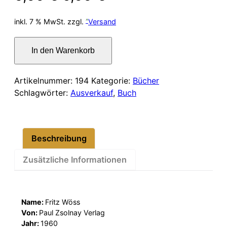
Preis
Preis
inkl. 7 % MwSt.
zzgl.
Versand
war:
ist:
Der
In den Warenkorb
Fisch
6,00 €
5,00 €.
beginnt
am
Artikelnummer:
194
Kategorie:
Bücher
Kopf
Schlagwörter:
Ausverkauf
,
Buch
zu
stinken
Menge
Beschreibung
Zusätzliche Informationen
Name:
Fritz Wöss
Von:
Paul Zsolnay Verlag
Jahr:
1960