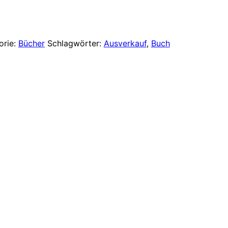
ist:
 €
10,00 €.
orie:
Bücher
Schlagwörter:
Ausverkauf
,
Buch