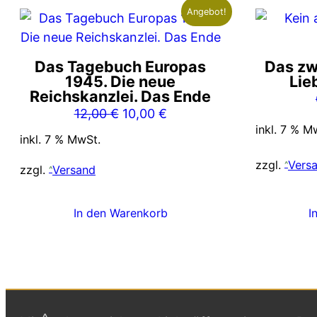
Angebot!
Das Tagebuch Europas
Das zw
1945. Die neue
Lie
Reichskanzlei. Das Ende
Ursprünglicher
Aktueller
12,00
€
10,00
€
inkl. 7 % M
Preis
Preis
inkl. 7 % MwSt.
war:
ist:
zzgl.
Vers
12,00 €
10,00 €.
zzgl.
Versand
In den Warenkorb
I