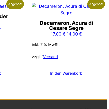
Angebot!
Angebot!
 der
Decameron. Acura di
nglicher
Aktueller
€
Cesare Segre
Preis
Ursprünglicher
Aktueller
17,00
€
14,00
€
ist:
Preis
Preis
inkl. 7 % MwSt.
€
10,00 €.
war:
ist:
17,00 €
14,00 €.
zzgl.
Versand
b
In den Warenkorb