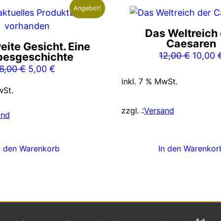
Angebot!
Das Weltreich
Caesaren
eite Gesicht. Eine
Ursprü
besgeschichte
12,00
€
10,00
Ursprünglicher
Aktueller
Preis
6,00
€
5,00
€
Preis
Preis
war:
inkl. 7 % MwSt.
wSt.
war:
ist:
12,00 
6,00 €
5,00 €.
zzgl.
Versand
and
n den Warenkorb
In den Warenkor