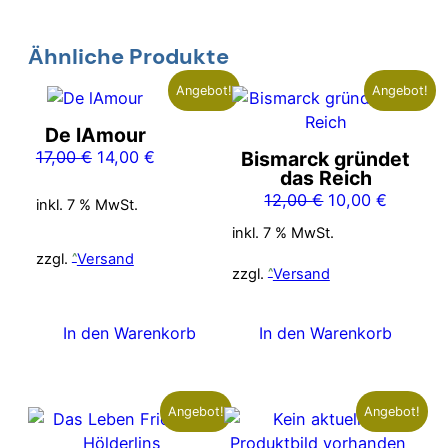
Ähnliche Produkte
Angebot!
Angebot!
De lAmour
Ursprünglicher
Aktueller
17,00
€
14,00
€
Bismarck gründet
das Reich
Preis
Preis
Ursprünglicher
Aktuelle
12,00
€
10,00
€
war:
ist:
inkl. 7 % MwSt.
Preis
Preis
17,00 €
14,00 €.
inkl. 7 % MwSt.
war:
ist:
zzgl.
Versand
12,00 €
10,00 €
zzgl.
Versand
In den Warenkorb
In den Warenkorb
Angebot!
Angebot!