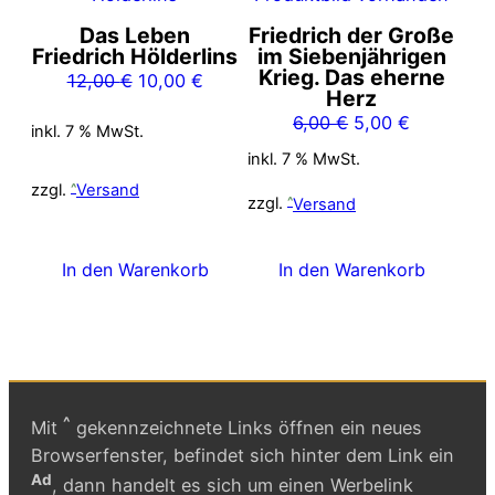
Das Leben
Friedrich der Große
Friedrich Hölderlins
im Siebenjährigen
Krieg. Das eherne
Ursprünglicher
Aktueller
12,00
€
10,00
€
Herz
Preis
Preis
Ursprünglicher
Aktueller
6,00
€
5,00
€
inkl. 7 % MwSt.
war:
ist:
Preis
Preis
12,00 €
10,00 €.
inkl. 7 % MwSt.
war:
ist:
zzgl.
Versand
6,00 €
5,00 €.
zzgl.
Versand
In den Warenkorb
In den Warenkorb
^
Mit
gekennzeichnete Links öffnen ein neues
Browserfenster, befindet sich hinter dem Link ein
Ad
, dann handelt es sich um einen Werbelink