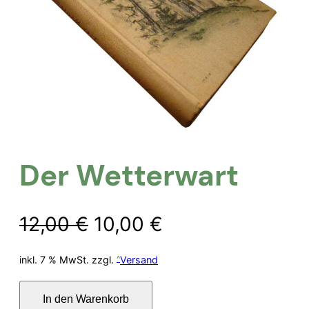
Der Wetterwart
Ursprünglicher
Aktueller
12,00
€
10,00
€
Preis
Preis
inkl. 7 % MwSt.
zzgl.
Versand
war:
ist:
Der
In den Warenkorb
Wetterwart