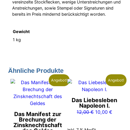
vereinzelte Stockflecken, wenige Unterstreichungen und
Anstreichungen, sowie Stempel oder Signaturen sind
bereits im Preis mindernd berücksichtigt worden.
Gewicht
1 kg
Ähnliche Produkte
Angebot!
Angebot!
Das Liebesleben
Napoleon I.
Ursprünglicher
Aktuelle
12,00
€
10,00
€
Das Manifest zur
Preis
Preis
Brechung der
Zinsknechtschaft
war:
ist: