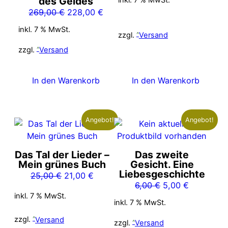
des Geldes
inkl. 7 % MwSt.
12,00 €
10,00 €
Ursprünglicher
Aktueller
269,00
€
228,00
€
Preis
Preis
inkl. 7 % MwSt.
zzgl.
Versand
war:
ist:
269,00 €
228,00 €.
zzgl.
Versand
In den Warenkorb
In den Warenkorb
Angebot!
Angebot!
Das Tal der Lieder –
Das zweite
Mein grünes Buch
Gesicht. Eine
Liebesgeschichte
Ursprünglicher
Aktueller
25,00
€
21,00
€
Ursprünglicher
Aktueller
6,00
€
5,00
€
Preis
Preis
inkl. 7 % MwSt.
Preis
Preis
war:
ist:
inkl. 7 % MwSt.
war:
ist:
25,00 €
21,00 €.
zzgl.
Versand
6,00 €
5,00 €.
zzgl.
Versand