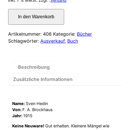
inkl. 7 % MwSt.
zzgl.
Versand
war:
ist:
Ein
In den Warenkorb
Volk
12,00 €
10,00 €.
in
Waffen
Artikelnummer:
406
Kategorie:
Bücher
Menge
Schlagwörter:
Ausverkauf
,
Buch
Beschreibung
Zusätzliche Informationen
Name:
Sven Hedin
Von:
F. A. Brockhaus
Jahr:
1915
Keine Neuware!
Gut erhalten. Kleinere Mängel wie