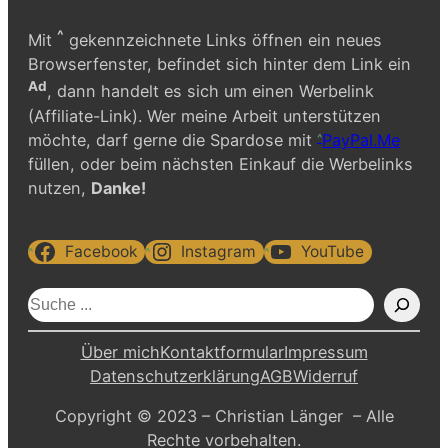
^
Mit
gekennzeichnete Links öffnen ein neues
Browserfenster, befindet sich hinter dem Link ein
Ad
, dann handelt es sich um einen Werbelink
(Affiliate-Link). Wer meine Arbeit unterstützen
möchte, darf gerne die Spardose mit
PayPal.Me
füllen, oder beim nächsten Einkauf die Werbelinks
nutzen,
Danke!
Facebook
Instagram
YouTube
S
u
c
Über mich
Kontaktformular
Impressum
h
Datenschutzerklärung
AGB
Widerruf
e
Copyright © 2023 – Christian Länger – Alle
n
Rechte vorbehalten.