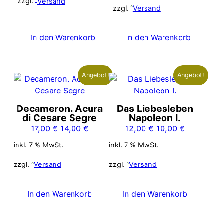
zzgl.
Versand
6,00 €
5,00 €.
zzgl.
Versand
In den Warenkorb
In den Warenkorb
Angebot!
Angebot!
Decameron. Acura
Das Liebesleben
di Cesare Segre
Napoleon I.
Ursprünglicher
Aktueller
Ursprünglicher
Aktueller
17,00
€
14,00
€
12,00
€
10,00
€
Preis
Preis
Preis
Preis
inkl. 7 % MwSt.
inkl. 7 % MwSt.
war:
ist:
war:
ist:
17,00 €
14,00 €.
12,00 €
10,00 €.
zzgl.
Versand
zzgl.
Versand
In den Warenkorb
In den Warenkorb