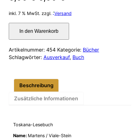
Preis
Preis
inkl. 7 % MwSt.
zzgl.
Versand
war:
ist:
Fioretti
In den Warenkorb
della
6,00 €
5,00 €.
Toscana
Menge
Artikelnummer:
454
Kategorie:
Bücher
Schlagwörter:
Ausverkauf
,
Buch
Beschreibung
Zusätzliche Informationen
Toskana-Lesebuch
Name:
Martens / Viale-Stein