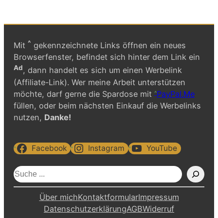
^
Mit
gekennzeichnete Links öffnen ein neues
Browserfenster, befindet sich hinter dem Link ein
Ad
, dann handelt es sich um einen Werbelink
(Affiliate-Link). Wer meine Arbeit unterstützen
möchte, darf gerne die Spardose mit
PayPal.Me
füllen, oder beim nächsten Einkauf die Werbelinks
nutzen,
Danke!
Facebook
Instagram
YouTube
S
u
c
Über mich
Kontaktformular
Impressum
h
Datenschutzerklärung
AGB
Widerruf
e