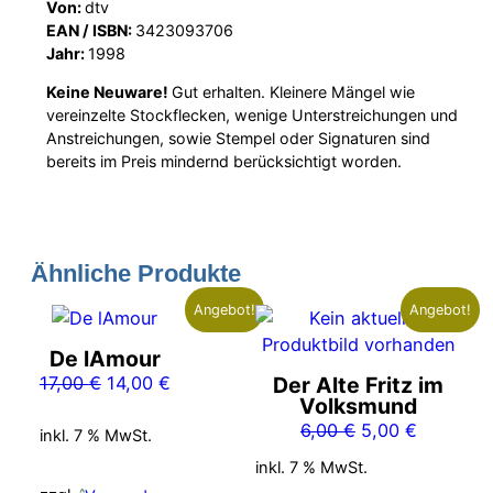
Von:
dtv
EAN / ISBN:
3423093706
Jahr:
1998
Keine Neuware!
Gut erhalten. Kleinere Mängel wie
vereinzelte Stockflecken, wenige Unterstreichungen und
Anstreichungen, sowie Stempel oder Signaturen sind
bereits im Preis mindernd berücksichtigt worden.
Ähnliche Produkte
Angebot!
Angebot!
De lAmour
Ursprünglicher
Aktueller
17,00
€
14,00
€
Der Alte Fritz im
Volksmund
Preis
Preis
Ursprünglicher
Aktueller
6,00
€
5,00
€
war:
ist:
inkl. 7 % MwSt.
Preis
Preis
17,00 €
14,00 €.
inkl. 7 % MwSt.
war:
ist: