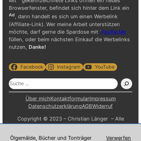
Mit
gekennzeichnete Links öffnen ein neues
Browserfenster, befindet sich hinter dem Link ein
Ad
, dann handelt es sich um einen Werbelink
(Affiliate-Link). Wer meine Arbeit unterstützen
möchte, darf gerne die Spardose mit
PayPal.Me
füllen, oder beim nächsten Einkauf die Werbelinks
nutzen,
Danke!
Facebook
Instagram
YouTube
S
u
c
Über mich
Kontaktformular
Impressum
h
Datenschutzerklärung
AGB
Widerruf
e
Copyright © 2023 – Christian Länger – Alle
n
Rechte vorbehalten.
Ölgemälde, Bücher und Tonträger
Verwerfen