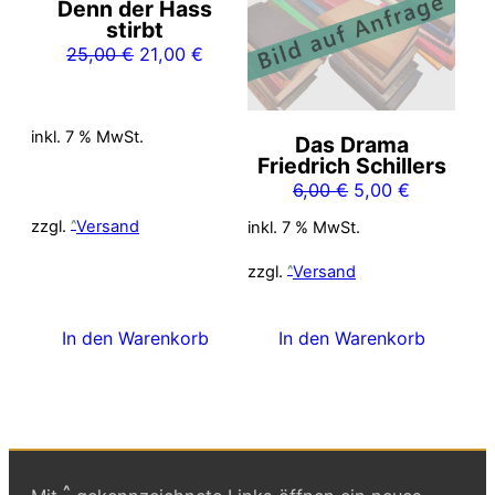
Denn der Hass
stirbt
Ursprünglicher
Aktueller
25,00
€
21,00
€
Preis
Preis
war:
ist:
25,00 €
21,00 €.
inkl. 7 % MwSt.
Das Drama
Friedrich Schillers
Ursprünglicher
Aktueller
6,00
€
5,00
€
Preis
Preis
zzgl.
Versand
inkl. 7 % MwSt.
war:
ist:
6,00 €
5,00 €.
zzgl.
Versand
In den Warenkorb
In den Warenkorb
^