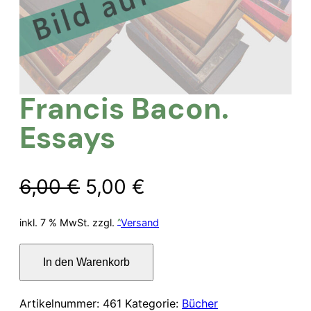
Francis Bacon.
Essays
Ursprünglicher
Aktueller
6,00
€
5,00
€
Preis
Preis
inkl. 7 % MwSt.
zzgl.
Versand
war:
ist:
Francis
In den Warenkorb
Bacon.
6,00 €
5,00 €.
Essays
Menge
Artikelnummer:
461
Kategorie:
Bücher