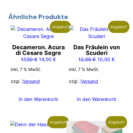
Ähnliche Produkte
Angebot!
Angebot!
Decameron. Acura
Das Fräulein von
di Cesare Segre
Scuderi
Ursprünglicher
Aktueller
Ursprünglicher
Aktuelle
17,00
€
14,00
€
12,00
€
10,00
€
Preis
Preis
Preis
Preis
inkl. 7 % MwSt.
inkl. 7 % MwSt.
war:
ist:
war:
ist:
17,00 €
14,00 €.
12,00 €
10,00 €
zzgl.
Versand
zzgl.
Versand
In den Warenkorb
In den Warenkorb
Angebot!
Angebot!