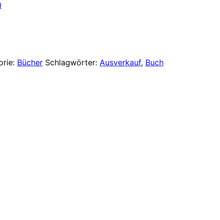
Preis
d
ist:
 €
10,00 €.
orie:
Bücher
Schlagwörter:
Ausverkauf
,
Buch