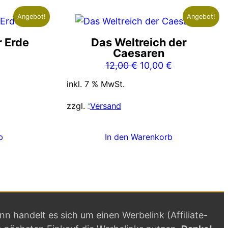
Angebot!
Angebot!
r Erde
Das Weltreich der
Caesaren
glicher
ktueller
Ursprünglicher
Aktueller
12,00
€
10,00
€
reis
Preis
Preis
st:
inkl. 7 % MwSt.
war:
ist:
,00 €.
12,00 €
10,00 €.
zzgl.
Versand
b
In den Warenkorb
ann handelt es sich um einen Werbelink (Affiliate-