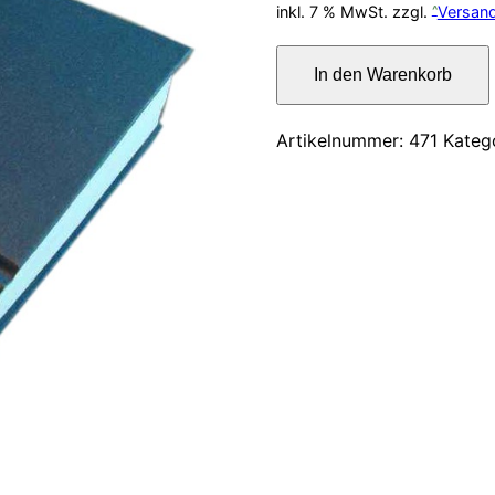
Preis
inkl. 7 % MwSt.
zzgl.
Versan
war:
Friedrich
In den Warenkorb
der
12,00
Grosse.
Gedanken
Artikelnummer:
471
Kateg
und
Erinnerungen
Menge