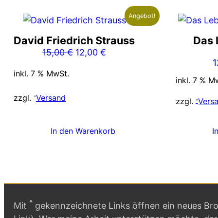
Angebot!
David Friedrich Strauss
Das 
Ursprünglicher
Aktueller
15,00
€
12,00
€
1
Preis
Preis
inkl. 7 % MwSt.
war:
ist:
inkl. 7 % M
15,00 €
12,00 €.
zzgl.
Versand
zzgl.
Vers
In den Warenkorb
I
^
Mit
gekennzeichnete Links öffnen ein neues Brow