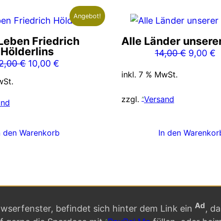
Angebot!
Leben Friedrich
Alle Länder unsere
Hölderlins
Ursprün
A
14,00
€
9,00
€
Ursprünglicher
Aktueller
2,00
€
10,00
€
Preis
P
inkl. 7 % MwSt.
Preis
Preis
war:
i
wSt.
war:
ist:
14,00 €
9
zzgl.
Versand
12,00 €
10,00 €.
and
n den Warenkorb
In den Warenkor
Ad
serfenster, befindet sich hinter dem Link ein
, d