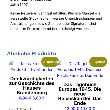
Jahr:
1997
Keine Neuware!
Sehr gut erhalten. Kleinere Mängel wie
vereinzelte Stockflecken, wenige Unterstreichungen und
Anstreichungen, sowie Stempel oder Signaturen sind
bereits im Preis mindernd berücksichtigt worden.
Ähnliche Produkte
Angebot!
Angebot!
Denkwürdigkeiten
zur Geschichte des
Das Tagebuch
Hauses
Europas 1945. Die
Brandenburg
neue
Ursprünglicher
Aktueller
6,00
€
5,00
€
Reichskanzlei. Das
Ende
Preis
Preis
Ursprünglicher
Aktuelle
12,00
€
10,00
€
war:
ist:
inkl. 7 % MwSt.