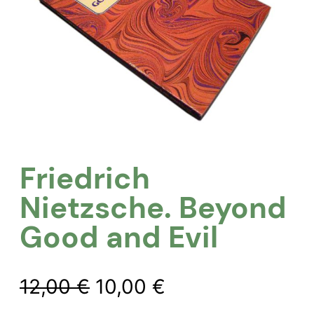
Friedrich
Nietzsche. Beyond
Good and Evil
Ursprünglicher
Aktueller
12,00
€
10,00
€