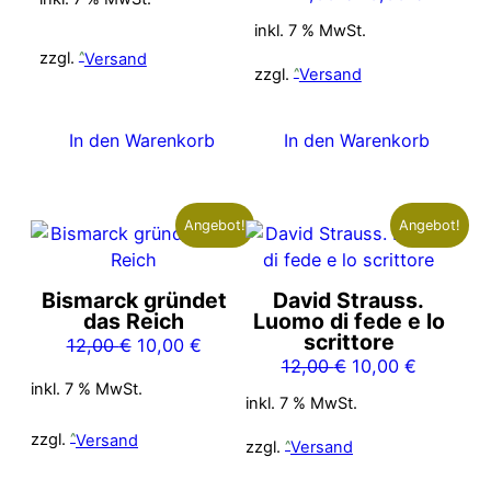
Preis
Preis
6,00 €
5,00 €.
inkl. 7 % MwSt.
war:
ist:
zzgl.
Versand
12,00 €
10,00 €
zzgl.
Versand
In den Warenkorb
In den Warenkorb
Angebot!
Angebot!
Bismarck gründet
David Strauss.
das Reich
Luomo di fede e lo
scrittore
Ursprünglicher
Aktueller
12,00
€
10,00
€
Ursprünglicher
Aktueller
12,00
€
10,00
€
Preis
Preis
inkl. 7 % MwSt.
Preis
Preis
war:
ist:
inkl. 7 % MwSt.
war:
ist:
12,00 €
10,00 €.
zzgl.
Versand
12,00 €
10,00 €.
zzgl.
Versand