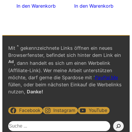
In den Warenkorb
In den Warenkorb
^
Mit
gekennzeichnete Links öffnen ein neues
Browserfenster, befindet sich hinter dem Link ein
Ad
, dann handelt es sich um einen Werbelink
(Affiliate-Link). Wer meine Arbeit unterstützen
möchte, darf gerne die Spardose mit
PayPal.Me
füllen, oder beim nächsten Einkauf die Werbelinks
nutzen,
Danke!
Facebook
Instagram
YouTube
S
u