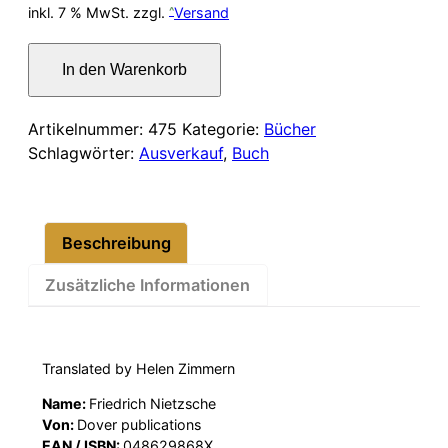
Preis
Preis
inkl. 7 % MwSt.
zzgl.
Versand
war:
ist:
Friedrich
In den Warenkorb
Nietzsche.
12,00 €
10,00 €.
Beyond
Good
Artikelnummer:
475
Kategorie:
Bücher
and
Schlagwörter:
Ausverkauf
,
Buch
Evil
Menge
Beschreibung
Zusätzliche Informationen
Translated by Helen Zimmern
Name:
Friedrich Nietzsche
Von:
Dover publications
EAN / ISBN:
048629868X