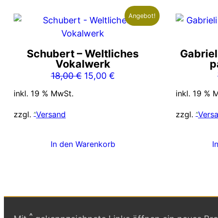
Angebot!
Schubert – Weltliches
Gabriel
Vokalwerk
p
Ursprünglicher
Aktueller
18,00
€
15,00
€
Preis
Preis
inkl. 19 % MwSt.
inkl. 19 % 
war:
ist:
18,00 €
15,00 €.
zzgl.
Versand
zzgl.
Vers
In den Warenkorb
I
^