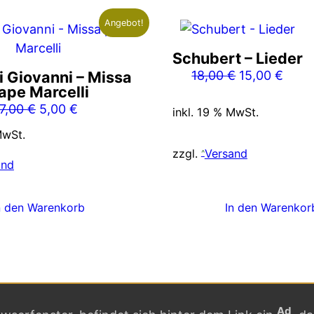
Angebot!
Schubert – Lieder
Ursprünglich
Aktue
i Giovanni – Missa
18,00
€
15,00
€
ape Marcelli
Preis
Preis
Ursprünglicher
Aktueller
7,00
€
5,00
€
war:
ist:
inkl. 19 % MwSt.
Preis
Preis
18,00 €
15,00
MwSt.
war:
ist:
zzgl.
Versand
7,00 €
5,00 €.
and
n den Warenkorb
In den Warenkor
Ad