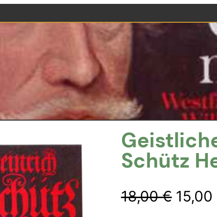
Geistlich
Schütz He
Urspr
18,00
€
15,00