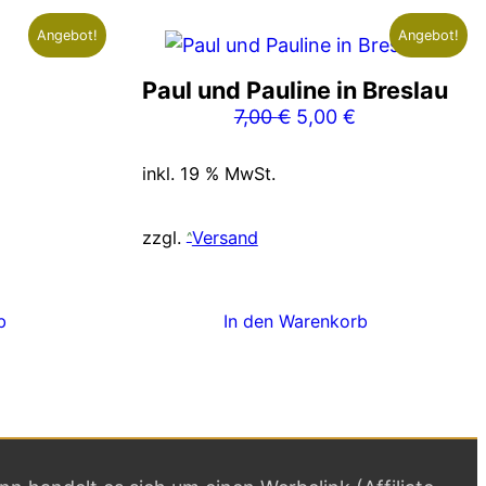
Angebot!
Angebot!
Paul und Pauline in Breslau
er
ller
Ursprünglicher
Aktueller
7,00
€
5,00
€
Preis
Preis
war:
ist:
inkl. 19 % MwSt.
 €.
7,00 €
5,00 €.
zzgl.
Versand
b
In den Warenkorb