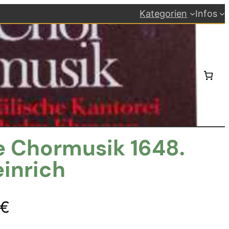
Kategorien
Infos
e Chormusik 1648.
inrich
ünglicher
Aktueller
€