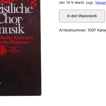
Preis
inkl. 19 % MwSt.
zzgl.
Versa
war:
Geistliche
In den Warenkorb
Chormusik
18,00
1648.
Schütz
Artikelnummer:
1097
Kate
Heinrich
Menge