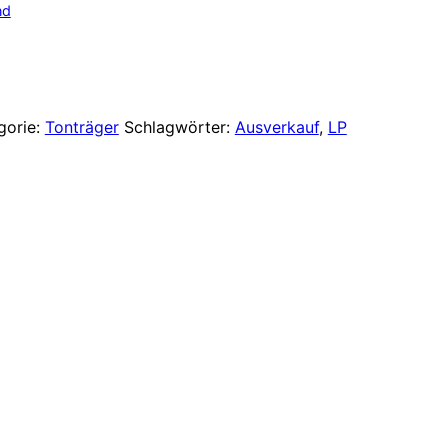
Preis
nd
ist:
 €
15,00 €.
gorie:
Tonträger
Schlagwörter:
Ausverkauf
,
LP