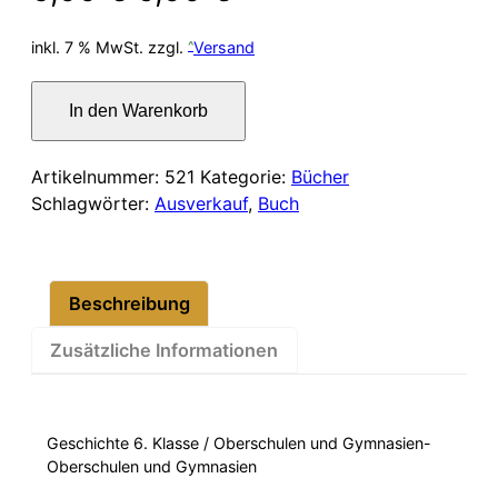
Preis
Preis
inkl. 7 % MwSt.
zzgl.
Versand
war:
ist:
Geschichte
In den Warenkorb
6.
6,00 €
5,00 €.
Klasse
Menge
Artikelnummer:
521
Kategorie:
Bücher
Schlagwörter:
Ausverkauf
,
Buch
Beschreibung
Zusätzliche Informationen
Geschichte 6. Klasse / Oberschulen und Gymnasien-
Oberschulen und Gymnasien