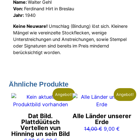
Name:
Walter Gehl
Von:
Ferdinand Hirt in Breslau
Jahr:
1940
Keine Neuware!
Umschlag (Bindung) löst sich. Kleinere
Mängel wie vereinzelte Stockflecken, wenige
Unterstreichungen und Anstreichungen, sowie Stempel
oder Signaturen sind bereits im Preis mindernd
berücksichtigt worden.
Ähnliche Produkte
Angebot!
Angebot!
Dat Bild.
Alle Länder unserer
Plattdüütsch
Erde
Vertellen vun
Ursprünglicher
Aktuelle
14,00
€
9,00
€
Hinning un sein Bild
Preis
Preis