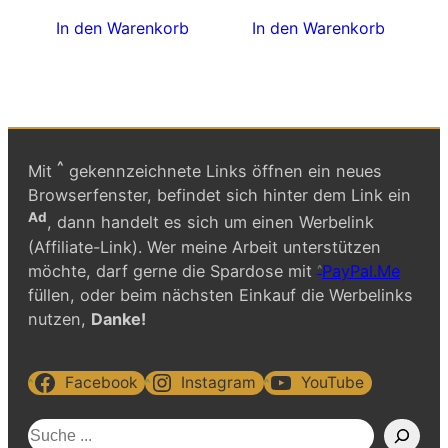
In den Warenkorb
In den Warenkorb
^
Mit
gekennzeichnete Links öffnen ein neues
Browserfenster, befindet sich hinter dem Link ein
Ad
, dann handelt es sich um einen Werbelink
(Affiliate-Link). Wer meine Arbeit unterstützen
möchte, darf gerne die Spardose mit
PayPal.Me
füllen, oder beim nächsten Einkauf die Werbelinks
nutzen,
Danke!
Facebook
Instagram
YouTube
S