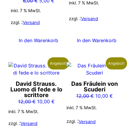
Ursprünglicher
Aktueller
6,00
€
5,00
€
inkl. 7 % MwSt.
war:
ist:
Preis
Preis
14,00 €
9,00 €.
inkl. 7 % MwSt.
war:
ist:
zzgl.
Versand
6,00 €
5,00 €.
zzgl.
Versand
In den Warenkorb
In den Warenkorb
Angebot!
Angebot!
David Strauss.
Das Fräulein von
Luomo di fede e lo
Scuderi
scrittore
Ursprünglicher
Aktueller
12,00
€
10,00
€
Ursprünglicher
Aktueller
12,00
€
10,00
€
Preis
Preis
inkl. 7 % MwSt.
Preis
Preis
war:
ist:
inkl. 7 % MwSt.
war:
ist:
12,00 €
10,00 €.
zzgl.
Versand
12,00 €
10,00 €.
zzgl.
Versand