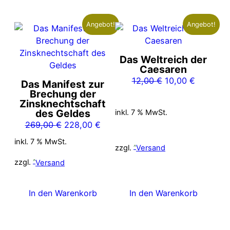
Angebot!
Angebot!
Das Weltreich der
Caesaren
Ursprünglicher
Aktueller
12,00
€
10,00
€
Das Manifest zur
Preis
Preis
Brechung der
Zinsknechtschaft
war:
ist:
des Geldes
inkl. 7 % MwSt.
12,00 €
10,00 €.
Ursprünglicher
Aktueller
269,00
€
228,00
€
Preis
Preis
inkl. 7 % MwSt.
zzgl.
Versand
war:
ist:
269,00 €
228,00 €.
zzgl.
Versand
In den Warenkorb
In den Warenkorb