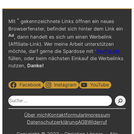
^
Mit
gekennzeichnete Links öffnen ein neues
Browserfenster, befindet sich hinter dem Link ein
Ad
, dann handelt es sich um einen Werbelink
(Affiliate-Link). Wer meine Arbeit unterstützen
möchte, darf gerne die Spardose mit
PayPal.Me
füllen, oder beim nächsten Einkauf die Werbelinks
nutzen,
Danke!
Facebook
Instagram
YouTube
S
u
c
Über mich
Kontaktformular
Impressum
h
Datenschutzerklärung
AGB
Widerruf
e