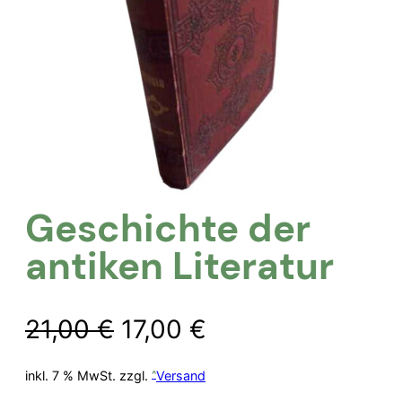
Geschichte der
antiken Literatur
Ursprünglicher
Aktueller
21,00
€
17,00
€
Preis
Preis
inkl. 7 % MwSt.
zzgl.
Versand