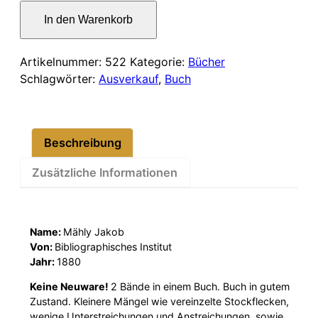
war:
ist:
Geschichte
In den Warenkorb
der
21,00 €
17,00 €.
antiken
Literatur
Artikelnummer:
522
Kategorie:
Bücher
Menge
Schlagwörter:
Ausverkauf
,
Buch
Beschreibung
Zusätzliche Informationen
Name:
Mähly Jakob
Von:
Bibliographisches Institut
Jahr:
1880
Keine Neuware!
2 Bände in einem Buch. Buch in gutem
Zustand. Kleinere Mängel wie vereinzelte Stockflecken,
wenige Unterstreichungen und Anstreichungen, sowie