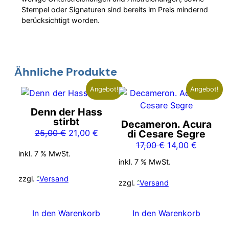
Stempel oder Signaturen sind bereits im Preis mindernd
berücksichtigt worden.
Ähnliche Produkte
Angebot!
Angebot!
Denn der Hass
stirbt
Decameron. Acura
Ursprünglicher
Aktueller
25,00
€
21,00
€
di Cesare Segre
Preis
Preis
Ursprünglicher
Aktuelle
17,00
€
14,00
€
inkl. 7 % MwSt.
war:
ist:
Preis
Preis
inkl. 7 % MwSt.
25,00 €
21,00 €.
war:
ist:
zzgl.
Versand
17,00 €
14,00 €.
zzgl.
Versand
In den Warenkorb
In den Warenkorb