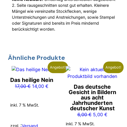
2. Seite rausgeschnitten sonst gut erhalten. Kleinere
Mängel wie vereinzelte Stockflecken, wenige
Unterstreichungen und Anstreichungen, sowie Stempel
oder Signaturen sind bereits im Preis mindernd
berücksichtigt worden.
Ähnliche Produkte
Angebot!
Angebot!
Das heilige Nein
Ursprünglicher
Aktueller
17,00
€
14,00
€
Das deutsche
Gesicht in Bildern
Preis
Preis
aus acht
war:
ist:
Jahrhunderten
inkl. 7 % MwSt.
17,00 €
14,00 €.
deutscher Kunst
Ursprünglicher
Aktueller
6,00
€
5,00
€
Preis
Preis
inkl. 7 % MwSt.
zzgl.
Versand