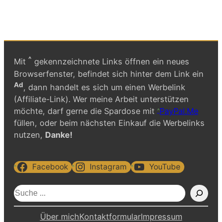
^
Mit
gekennzeichnete Links öffnen ein neues
Browserfenster, befindet sich hinter dem Link ein
Ad
, dann handelt es sich um einen Werbelink
(Affiliate-Link). Wer meine Arbeit unterstützen
möchte, darf gerne die Spardose mit
PayPal.Me
füllen, oder beim nächsten Einkauf die Werbelinks
nutzen,
Danke!
Facebook
Instagram
YouTube
S
u
c
Über mich
Kontaktformular
Impressum