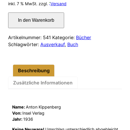
Preis
Preis
inkl. 7 % MwSt.
zzgl.
Versand
war:
ist:
Geschichten
In den Warenkorb
aus
17,00 €
14,00 €.
einer
alten
Artikelnummer:
541
Kategorie:
Bücher
Hansestadt
Schlagwörter:
Ausverkauf
,
Buch
Menge
Beschreibung
Zusätzliche Informationen
Name:
Anton Kippenberg
Von:
Insel Verlag
Jahr:
1936
Keine Neuware!
Umschlag unterschiedlich abgebleicht