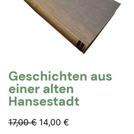
Geschichten aus
einer alten
Hansestadt
Ursprünglicher
Aktueller
17,00
€
14,00
€