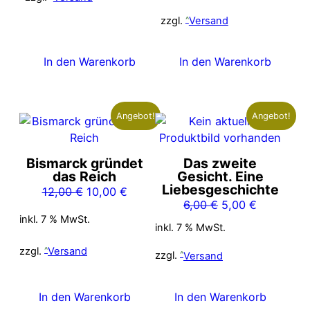
war:
ist:
6,00 €
5,00 €.
zzgl.
Versand
In den Warenkorb
In den Warenkorb
Angebot!
Angebot!
Bismarck gründet
Das zweite
das Reich
Gesicht. Eine
Liebesgeschichte
Ursprünglicher
Aktueller
12,00
€
10,00
€
Ursprünglicher
Aktueller
6,00
€
5,00
€
Preis
Preis
inkl. 7 % MwSt.
Preis
Preis
war:
ist:
inkl. 7 % MwSt.
war:
ist:
12,00 €
10,00 €.
zzgl.
Versand
6,00 €
5,00 €.
zzgl.
Versand
In den Warenkorb
In den Warenkorb