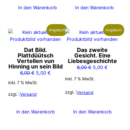
In den Warenkorb
In den Warenkorb
Angebot!
Angebot!
Dat Bild.
Das zweite
Plattdüütsch
Gesicht. Eine
Vertellen vun
Liebesgeschichte
Hinning un sein Bild
Ursprünglicher
Aktueller
6,00
€
5,00
€
Ursprünglicher
Aktueller
6,00
€
5,00
€
Preis
Preis
inkl. 7 % MwSt.
Preis
Preis
war:
ist:
inkl. 7 % MwSt.
war:
ist:
6,00 €
5,00 €.
zzgl.
Versand
6,00 €
5,00 €.
zzgl.
Versand
In den Warenkorb
In den Warenkorb