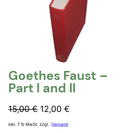
Goethes Faust –
Part l and ll
Ursprünglicher
Aktueller
15,00
€
12,00
€
Preis
Preis
inkl. 7 % MwSt.
zzgl.
Versand