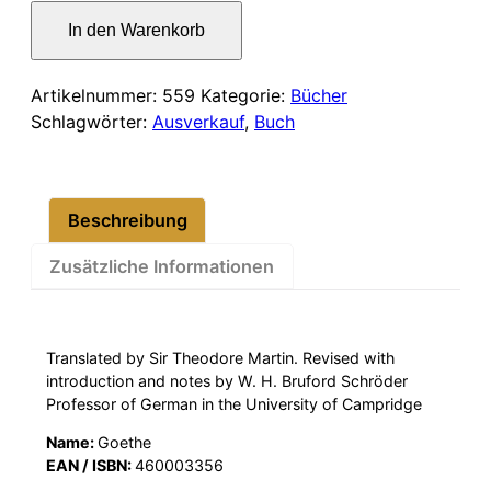
war:
ist:
Goethes
In den Warenkorb
Faust
15,00 €
12,00 €.
–
Part
Artikelnummer:
559
Kategorie:
Bücher
l
Schlagwörter:
Ausverkauf
,
Buch
and
ll
Menge
Beschreibung
Zusätzliche Informationen
Translated by Sir Theodore Martin. Revised with
introduction and notes by W. H. Bruford Schröder
Professor of German in the University of Campridge
Name:
Goethe
EAN / ISBN:
460003356