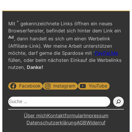
^
Mit
gekennzeichnete Links öffnen ein neues
Browserfenster, befindet sich hinter dem Link ein
Ad
, dann handelt es sich um einen Werbelink
(Affiliate-Link). Wer meine Arbeit unterstützen
möchte, darf gerne die Spardose mit
PayPal.Me
füllen, oder beim nächsten Einkauf die Werbelinks
nutzen,
Danke!
Facebook
Instagram
YouTube
S
u
c
Über mich
Kontaktformular
Impressum
h
Datenschutzerklärung
AGB
Widerruf
e