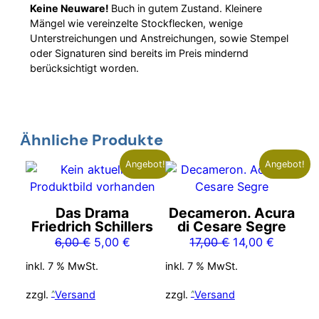
Keine Neuware!
Buch in gutem Zustand. Kleinere
Mängel wie vereinzelte Stockflecken, wenige
Unterstreichungen und Anstreichungen, sowie Stempel
oder Signaturen sind bereits im Preis mindernd
berücksichtigt worden.
Ähnliche Produkte
Angebot!
Angebot!
Das Drama
Decameron. Acura
Friedrich Schillers
di Cesare Segre
Ursprünglicher
Aktueller
Ursprünglicher
Aktuelle
6,00
€
5,00
€
17,00
€
14,00
€
Preis
Preis
Preis
Preis
inkl. 7 % MwSt.
inkl. 7 % MwSt.
war:
ist:
war:
ist:
6,00 €
5,00 €.
17,00 €
14,00 €.
zzgl.
Versand
zzgl.
Versand