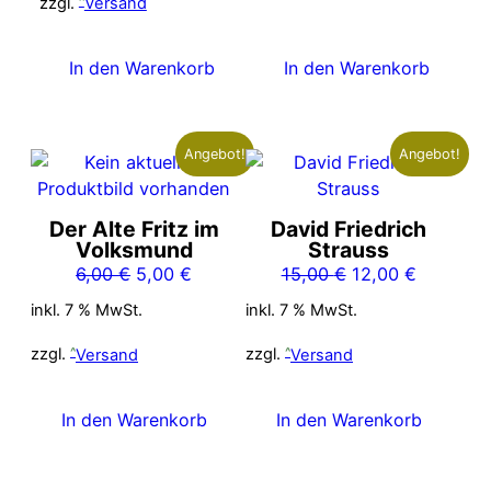
12,00 €
10,00 €.
zzgl.
Versand
In den Warenkorb
In den Warenkorb
Angebot!
Angebot!
Der Alte Fritz im
David Friedrich
Volksmund
Strauss
Ursprünglicher
Aktueller
Ursprünglicher
Aktueller
6,00
€
5,00
€
15,00
€
12,00
€
Preis
Preis
Preis
Preis
inkl. 7 % MwSt.
inkl. 7 % MwSt.
war:
ist:
war:
ist:
6,00 €
5,00 €.
15,00 €
12,00 €.
zzgl.
Versand
zzgl.
Versand
In den Warenkorb
In den Warenkorb