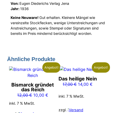
Von:
Eugen Diederichs Verlag Jena
Jahr:
1936
Keine Neuware!
Gut erhalten. Kleinere Mängel wie
vereinzelte Stockflecken, wenige Unterstreichungen und
Anstreichungen, sowie Stempel oder Signaturen sind
bereits im Preis mindernd berücksichtigt worden.
Ähnliche Produkte
Angebot!
Angebot!
Das heilige Nein
Ursprünglicher
Aktueller
Bismarck gründet
17,00
€
14,00
€
das Reich
Preis
Preis
Ursprünglicher
Aktueller
12,00
€
10,00
€
war:
ist:
inkl. 7 % MwSt.
Preis
Preis
17,00 €
14,00 €.
inkl. 7 % MwSt.
war:
ist:
zzgl.
Versand