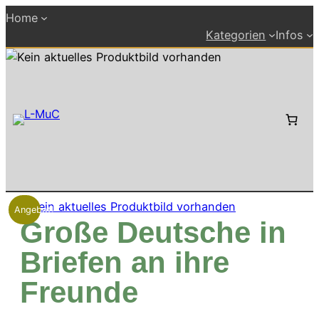
Zum
Home
Inhalt
Kategorien
Infos
springen
Angebot!
Große Deutsche in
Briefen an ihre
Freunde