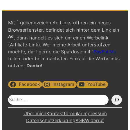
^
Mit
gekennzeichnete Links öffnen ein neues
Browserfenster, befindet sich hinter dem Link ein
Ad
, dann handelt es sich um einen Werbelink
(Affiliate-Link). Wer meine Arbeit unterstützen
möchte, darf gerne die Spardose mit
PayPal.Me
füllen, oder beim nächsten Einkauf die Werbelinks
nutzen,
Danke!
Facebook
Instagram
YouTube
S
u
c
Über mich
Kontaktformular
Impressum
h
Datenschutzerklärung
AGB
Widerruf
e