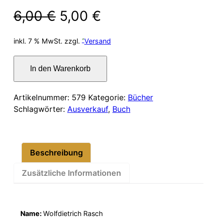
Ursprünglicher
Aktueller
6,00
€
5,00
€
Preis
Preis
inkl. 7 % MwSt.
zzgl.
Versand
war:
ist:
Große
In den Warenkorb
Deutsche
6,00 €
5,00 €.
in
Briefen
Artikelnummer:
579
Kategorie:
Bücher
an
Schlagwörter:
Ausverkauf
,
Buch
ihre
Freunde
Menge
Beschreibung
Zusätzliche Informationen
Name:
Wolfdietrich Rasch