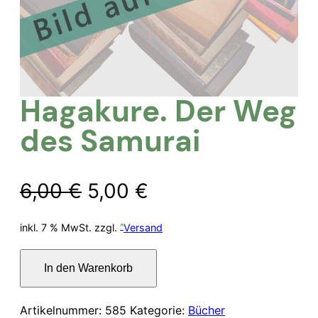
Hagakure. Der Weg
des Samurai
Ursprünglicher
Aktueller
6,00
€
5,00
€
Preis
Preis
inkl. 7 % MwSt.
zzgl.
Versand
war:
ist:
Hagakure.
In den Warenkorb
Der
6,00 €
5,00 €.
Weg
des
Artikelnummer:
585
Kategorie:
Bücher