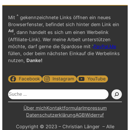
^
Mit
gekennzeichnete Links öffnen ein neues
Browserfenster, befindet sich hinter dem Link ein
Ad
, dann handelt es sich um einen Werbelink
(Affiliate-Link). Wer meine Arbeit unterstützen
möchte, darf gerne die Spardose mit
PayPal.Me
füllen, oder beim nächsten Einkauf die Werbelinks
nutzen,
Danke!
Facebook
Instagram
YouTube
S
u
c
Über mich
Kontaktformular
Impressum
h
Datenschutzerklärung
AGB
Widerruf
e
Copyright © 2023 – Christian Länger – Alle
n