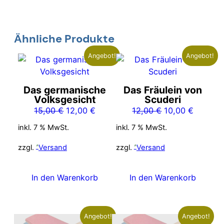
Ähnliche Produkte
Angebot!
Angebot!
Das germanische
Das Fräulein von
Volksgesicht
Scuderi
Ursprünglicher
Aktueller
Ursprünglicher
Aktuelle
15,00
€
12,00
€
12,00
€
10,00
€
Preis
Preis
Preis
Preis
inkl. 7 % MwSt.
inkl. 7 % MwSt.
war:
ist:
war:
ist:
15,00 €
12,00 €.
12,00 €
10,00 €
zzgl.
Versand
zzgl.
Versand
In den Warenkorb
In den Warenkorb
Angebot!
Angebot!