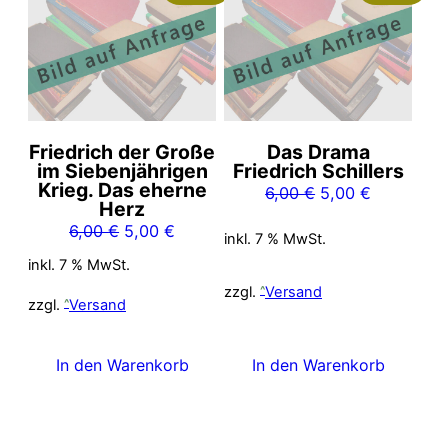
Friedrich der Große
Das Drama
im Siebenjährigen
Friedrich Schillers
Krieg. Das eherne
Ursprünglicher
Aktueller
6,00
€
5,00
€
Herz
Preis
Preis
Ursprünglicher
Aktueller
6,00
€
5,00
€
inkl. 7 % MwSt.
war:
ist:
Preis
Preis
6,00 €
5,00 €.
inkl. 7 % MwSt.
war:
ist:
zzgl.
Versand
6,00 €
5,00 €.
zzgl.
Versand
In den Warenkorb
In den Warenkorb