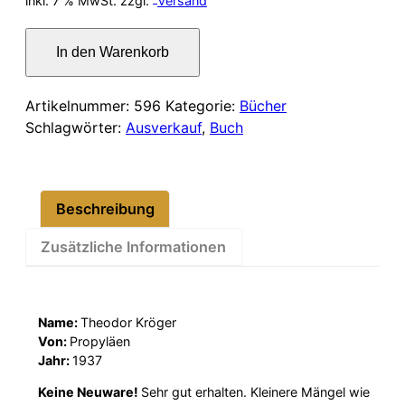
inkl. 7 % MwSt.
zzgl.
Versand
war:
ist:
Heimat
In den Warenkorb
am
6,00 €
5,00 €.
Don
Menge
Artikelnummer:
596
Kategorie:
Bücher
Schlagwörter:
Ausverkauf
,
Buch
Beschreibung
Zusätzliche Informationen
Name:
Theodor Kröger
Von:
Propyläen
Jahr:
1937
Keine Neuware!
Sehr gut erhalten. Kleinere Mängel wie