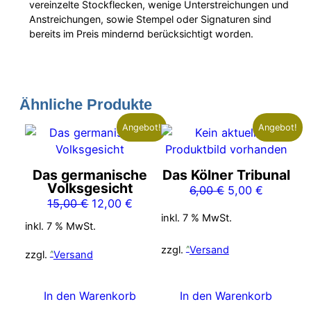
vereinzelte Stockflecken, wenige Unterstreichungen und
Anstreichungen, sowie Stempel oder Signaturen sind
bereits im Preis mindernd berücksichtigt worden.
Ähnliche Produkte
Angebot!
Angebot!
Das germanische
Das Kölner Tribunal
Volksgesicht
Ursprünglicher
Aktueller
6,00
€
5,00
€
Ursprünglicher
Aktueller
15,00
€
12,00
€
Preis
Preis
inkl. 7 % MwSt.
Preis
Preis
war:
ist:
inkl. 7 % MwSt.
war:
ist:
6,00 €
5,00 €.
zzgl.
Versand
15,00 €
12,00 €.
zzgl.
Versand
In den Warenkorb
In den Warenkorb