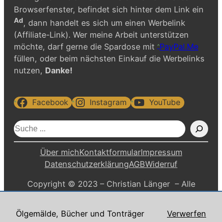
Browserfenster, befindet sich hinter dem Link ein
Ad
, dann handelt es sich um einen Werbelink
(Affiliate-Link). Wer meine Arbeit unterstützen
möchte, darf gerne die Spardose mit
PayPal.Me
füllen, oder beim nächsten Einkauf die Werbelinks
nutzen,
Danke!
Facebook
Instagram
YouTube
S
u
c
Über mich
Kontaktformular
Impressum
h
Datenschutzerklärung
AGB
Widerruf
e
Copyright © 2023 – Christian Länger – Alle
n
Rechte vorbehalten.
Ölgemälde, Bücher und Tonträger
Verwerfen