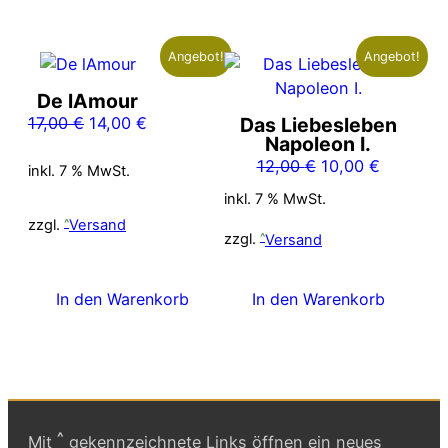
Angebot!
Angebot!
De lAmour
Ursprünglicher
Aktueller
17,00
€
14,00
€
Das Liebesleben
Napoleon I.
Preis
Preis
Ursprünglicher
Aktueller
12,00
€
10,00
€
war:
ist:
inkl. 7 % MwSt.
Preis
Preis
17,00 €
14,00 €.
inkl. 7 % MwSt.
war:
ist:
zzgl.
Versand
12,00 €
10,00 €.
zzgl.
Versand
In den Warenkorb
In den Warenkorb
^
Mit
gekennzeichnete Links öffnen ein neues