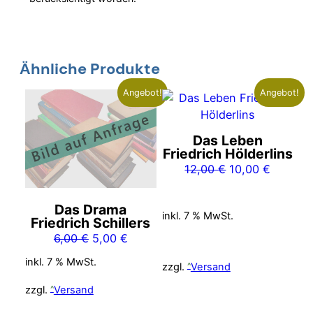
Ähnliche Produkte
Angebot!
Angebot!
Das Leben
Friedrich Hölderlins
Ursprünglicher
Aktuelle
12,00
€
10,00
€
Preis
Preis
war:
ist:
Das Drama
inkl. 7 % MwSt.
12,00 €
10,00 €
Friedrich Schillers
Ursprünglicher
Aktueller
6,00
€
5,00
€
Preis
Preis
inkl. 7 % MwSt.
zzgl.
Versand
war:
ist:
6,00 €
5,00 €.
zzgl.
Versand