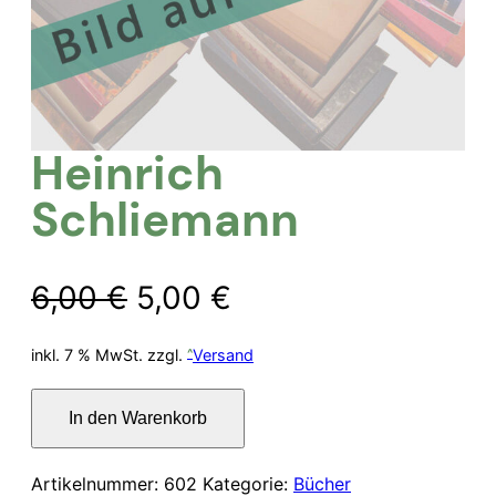
Heinrich
Schliemann
Ursprünglicher
Aktueller
6,00
€
5,00
€
Preis
Preis
inkl. 7 % MwSt.
zzgl.
Versand
war:
ist:
Heinrich
In den Warenkorb
Schliemann
6,00 €
5,00 €.
Menge
Artikelnummer:
602
Kategorie:
Bücher