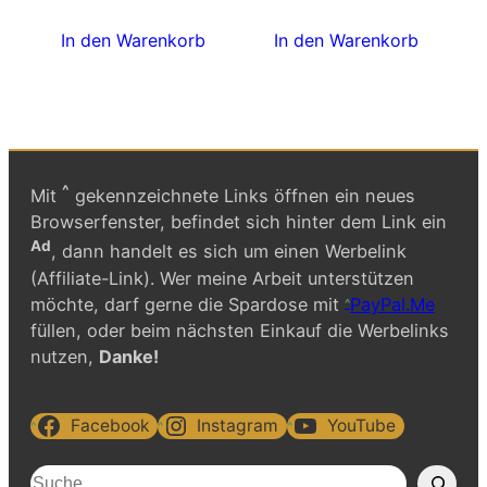
In den Warenkorb
In den Warenkorb
^
Mit
gekennzeichnete Links öffnen ein neues
Browserfenster, befindet sich hinter dem Link ein
Ad
, dann handelt es sich um einen Werbelink
(Affiliate-Link). Wer meine Arbeit unterstützen
möchte, darf gerne die Spardose mit
PayPal.Me
füllen, oder beim nächsten Einkauf die Werbelinks
nutzen,
Danke!
Facebook
Instagram
YouTube
S