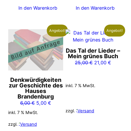
In den Warenkorb
In den Warenkorb
Angebot!
Angebot!
Das Tal der Lieder –
Mein grünes Buch
Ursprünglicher
Aktueller
25,00
€
21,00
€
Preis
Preis
war:
ist:
Denkwürdigkeiten
25,00 €
21,00 €.
zur Geschichte des
inkl. 7 % MwSt.
Hauses
Brandenburg
Ursprünglicher
Aktueller
6,00
€
5,00
€
Preis
Preis
zzgl.
Versand
inkl. 7 % MwSt.
war:
ist:
6,00 €
5,00 €.
zzgl.
Versand