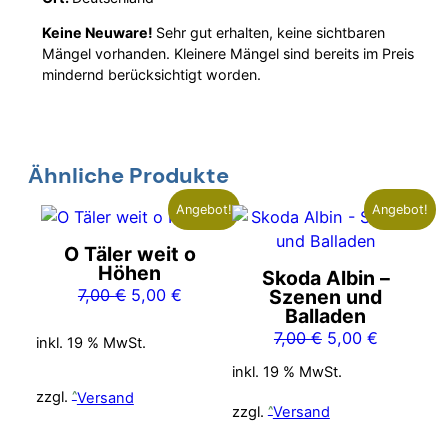
Keine Neuware!
Sehr gut erhalten, keine sichtbaren
Mängel vorhanden. Kleinere Mängel sind bereits im Preis
mindernd berücksichtigt worden.
Ähnliche Produkte
Angebot!
Angebot!
O Täler weit o
Höhen
Skoda Albin –
Ursprünglicher
Aktueller
7,00
€
5,00
€
Szenen und
Balladen
Preis
Preis
Ursprünglicher
Aktueller
7,00
€
5,00
€
war:
ist:
inkl. 19 % MwSt.
Preis
Preis
7,00 €
5,00 €.
inkl. 19 % MwSt.
war:
ist:
zzgl.
Versand
7,00 €
5,00 €.
zzgl.
Versand