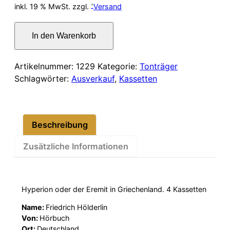
Preis
Preis
inkl. 19 % MwSt.
zzgl.
Versand
war:
ist:
Hörbuch
In den Warenkorb
Kassetten
36,00 €
24,00 €.
–
Friedrich
Artikelnummer:
1229
Kategorie:
Tonträger
Hölderlin
Schlagwörter:
Ausverkauf
,
Kassetten
Menge
Beschreibung
Zusätzliche Informationen
Hyperion oder der Eremit in Griechenland. 4 Kassetten
Name:
Friedrich Hölderlin
Von:
Hörbuch
Ort:
Deutschland