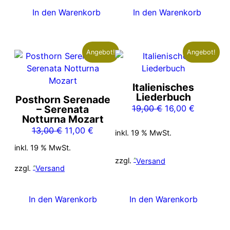
In den Warenkorb
In den Warenkorb
Angebot!
Angebot!
Italienisches
Liederbuch
Posthorn Serenade
Ursprünglicher
Aktueller
– Serenata
19,00
€
16,00
€
Notturna Mozart
Preis
Preis
Ursprünglicher
Aktueller
13,00
€
11,00
€
war:
ist:
inkl. 19 % MwSt.
Preis
Preis
19,00 €
16,00 €.
inkl. 19 % MwSt.
war:
ist:
zzgl.
Versand
13,00 €
11,00 €.
zzgl.
Versand
In den Warenkorb
In den Warenkorb