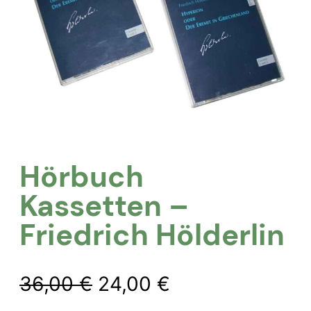
Hörbuch
Kassetten –
Friedrich Hölderlin
Ursprünglicher
Aktueller
36,00
€
24,00
€