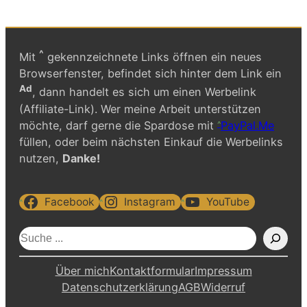
^
Mit
gekennzeichnete Links öffnen ein neues
Browserfenster, befindet sich hinter dem Link ein
Ad
, dann handelt es sich um einen Werbelink
(Affiliate-Link). Wer meine Arbeit unterstützen
möchte, darf gerne die Spardose mit
PayPal.Me
füllen, oder beim nächsten Einkauf die Werbelinks
nutzen,
Danke!
Facebook
Instagram
YouTube
S
u
c
Über mich
Kontaktformular
Impressum
h
Datenschutzerklärung
AGB
Widerruf
e