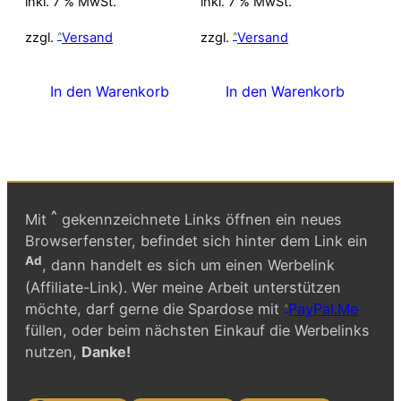
inkl. 7 % MwSt.
inkl. 7 % MwSt.
war:
ist:
war:
ist:
12,00 €
10,00 €.
12,00 €
10,00 €.
zzgl.
Versand
zzgl.
Versand
In den Warenkorb
In den Warenkorb
^
Mit
gekennzeichnete Links öffnen ein neues
Browserfenster, befindet sich hinter dem Link ein
Ad
, dann handelt es sich um einen Werbelink
(Affiliate-Link). Wer meine Arbeit unterstützen
möchte, darf gerne die Spardose mit
PayPal.Me
füllen, oder beim nächsten Einkauf die Werbelinks
nutzen,
Danke!