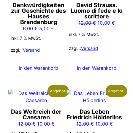
Denkwürdigkeiten
David Strauss.
zur Geschichte des
Luomo di fede e lo
Hauses
scrittore
Brandenburg
Ursprünglicher
Aktuelle
12,00
€
10,00
€
Ursprünglicher
Aktueller
6,00
€
5,00
€
Preis
Preis
inkl. 7 % MwSt.
Preis
Preis
war:
ist:
inkl. 7 % MwSt.
war:
ist:
12,00 €
10,00 €
zzgl.
Versand
6,00 €
5,00 €.
zzgl.
Versand
In den Warenkorb
In den Warenkorb
Angebot!
Angebot!
Das Weltreich der
Das Leben
Caesaren
Friedrich Hölderlins
Ursprünglicher
Aktueller
Ursprünglicher
Aktueller
12,00
€
10,00
€
12,00
€
10,00
€
Preis
Preis
Preis
Preis