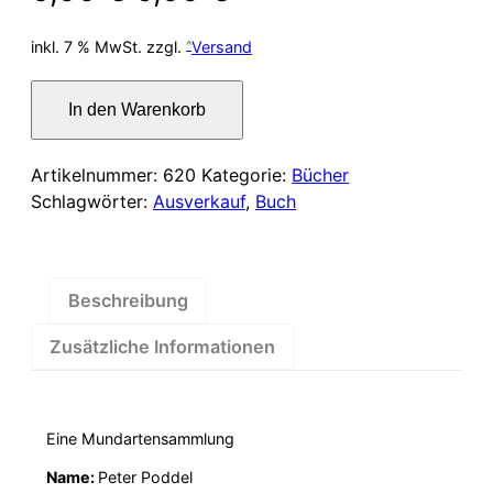
Preis
Preis
inkl. 7 % MwSt.
zzgl.
Versand
war:
ist:
Humor
In den Warenkorb
der
6,00 €
5,00 €.
deutschen
Stämme
Artikelnummer:
620
Kategorie:
Bücher
Menge
Schlagwörter:
Ausverkauf
,
Buch
Beschreibung
Zusätzliche Informationen
Eine Mundartensammlung
Name:
Peter Poddel