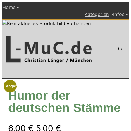
Zum
Home
Inhalt
Kategorien
Infos
springen
Angebot!
Humor der
deutschen Stämme
Ursprünglicher
Aktueller
6,00
€
5,00
€