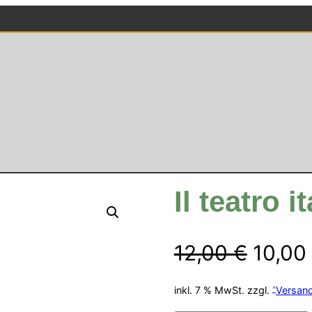
Il teatro i
Urspr
12,00
€
10,00
Preis
inkl. 7 % MwSt.
zzgl.
Versan