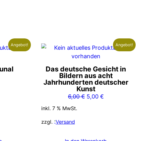
Angebot!
Angebot!
unal
Das deutsche Gesicht in
Bildern aus acht
nglicher
Aktueller
Jahrhunderten deutscher
Preis
Kunst
ist:
Ursprünglicher
Aktueller
6,00
€
5,00
€
5,00 €.
Preis
Preis
inkl. 7 % MwSt.
war:
ist:
6,00 €
5,00 €.
zzgl.
Versand
b
In den Warenkorb