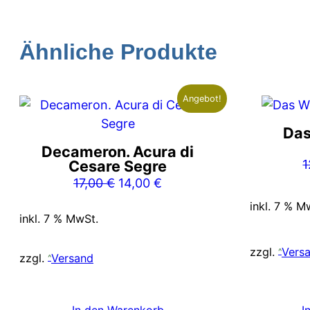
Ähnliche Produkte
Angebot!
Das
Decameron. Acura di
Cesare Segre
1
Ursprünglicher
Aktueller
17,00
€
14,00
€
Preis
Preis
inkl. 7 % M
inkl. 7 % MwSt.
war:
ist:
17,00 €
14,00 €.
zzgl.
Vers
zzgl.
Versand
In den Warenkorb
I