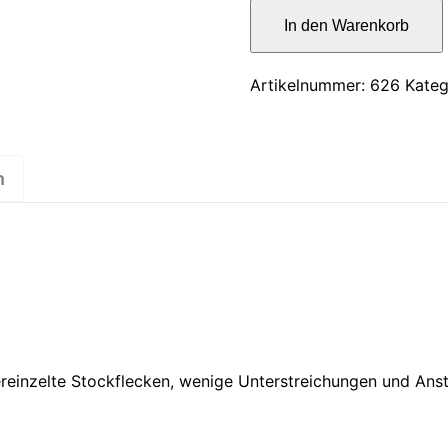
war:
Il
In den Warenkorb
teatro
12,00
italiano
Menge
Artikelnummer:
626
Kateg
n
ereinzelte Stockflecken, wenige Unterstreichungen und Ans