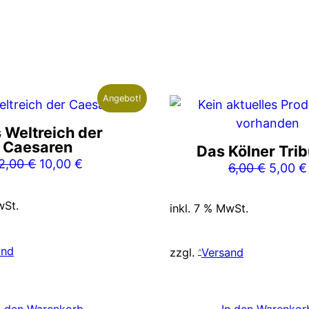
Angebot!
 Weltreich der
Caesaren
Das Kölner Trib
Ursprünglicher
Aktueller
2,00
€
10,00
€
Ursprü
6,00
€
5,00
€
Preis
Preis
Preis
war:
ist:
war:
wSt.
inkl. 7 % MwSt.
12,00 €
10,00 €.
6,00 €
and
zzgl.
Versand
n den Warenkorb
In den Warenkor