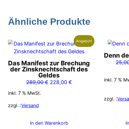
Ähnliche Produkte
Angebot!
Denn der
Das Manifest zur Brechung
25,0
der Zinsknechtschaft des
Geldes
inkl. 7 % M
Ursprünglicher
Aktueller
269,00
€
228,00
€
Preis
Preis
inkl. 7 % MwSt.
war:
ist:
zzgl.
Vers
269,00 €
228,00 €.
zzgl.
Versand
In den Warenkorb
I