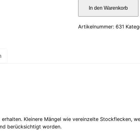
war:
In
In den Warenkorb
der
6,00 €
Höhle
Menge
Artikelnummer:
631
Kateg
n
 erhalten. Kleinere Mängel wie vereinzelte Stockflecken, 
rnd berücksichtigt worden.