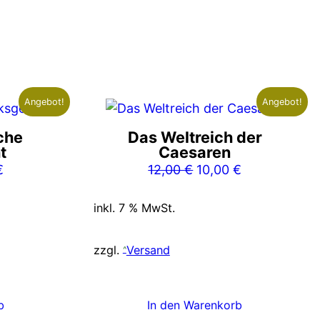
Angebot!
Angebot!
che
Das Weltreich der
t
Caesaren
nglicher
Aktueller
Ursprünglicher
Aktueller
€
12,00
€
10,00
€
Preis
Preis
Preis
ist:
war:
ist:
inkl. 7 % MwSt.
€
12,00 €.
12,00 €
10,00 €.
zzgl.
Versand
b
In den Warenkorb