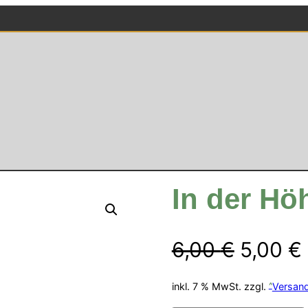
In der Hö
Ursprü
6,00
€
5,00
€
Preis
inkl. 7 % MwSt.
zzgl.
Versan