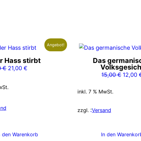
Angebot!
 Hass stirbt
Das germanis
Volksgesich
Ursprünglicher
Aktueller
0
€
21,00
€
Ursprü
15,00
€
12,00
Preis
Preis
Preis
war:
ist:
wSt.
war:
inkl. 7 % MwSt.
25,00 €
21,00 €.
15,00 
and
zzgl.
Versand
n den Warenkorb
In den Warenkor