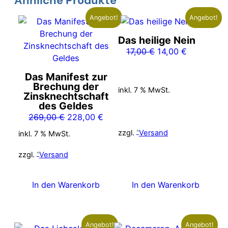
Ähnliche Produkte
Angebot!
Angebot!
Das heilige Nein
Ursprünglicher
Aktueller
17,00
€
14,00
€
Preis
Preis
war:
ist:
Das Manifest zur
Brechung der
17,00 €
14,00 €.
inkl. 7 % MwSt.
Zinsknechtschaft
des Geldes
Ursprünglicher
Aktueller
269,00
€
228,00
€
Preis
Preis
zzgl.
Versand
inkl. 7 % MwSt.
war:
ist:
269,00 €
228,00 €.
zzgl.
Versand
In den Warenkorb
In den Warenkorb
Angebot!
Angebot!