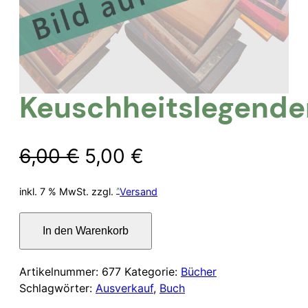
Keuschheitslegende
Ursprünglicher
Aktueller
6,00
€
5,00
€
Preis
Preis
inkl. 7 % MwSt.
zzgl.
Versand
war:
ist:
Keuschheitslegenden
In den Warenkorb
Menge
6,00 €
5,00 €.
Artikelnummer:
677
Kategorie:
Bücher
Schlagwörter:
Ausverkauf
,
Buch