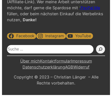
(Affiliate-Link). Wer meine Arbeit unterstützen
möchte, darf gerne die Spardose mit
PayPal.Me
füllen, oder beim nächsten Einkauf die Werbelinks
nutzen,
Danke!
Facebook
Instagram
YouTube
S
u
c
Über mich
Kontaktformular
Impressum
h
Datenschutzerklärung
AGB
Widerruf
e
Copyright © 2023 – Christian Länger – Alle
n
Rechte vorbehalten.