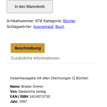
war:
ist:
Kinder-
In den Warenkorb
und
33,00 €
28,00 €.
Hausmärchen
Menge
Artikelnummer:
678
Kategorie:
Bücher
Schlagwörter:
Ausverkauf
,
Buch
Beschreibung
Zusätzliche Informationen
Gesamtausgabe mit allen Zeichnungen (2 Bücher)
Name:
Brüder Grimm
Von:
Diederichs Verlag
EAN / ISBN:
3424013730
Jahr:
1997