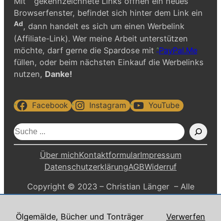
Mit
gekennzeichnete Links öffnen ein neues
Browserfenster, befindet sich hinter dem Link ein
Ad
, dann handelt es sich um einen Werbelink
(Affiliate-Link). Wer meine Arbeit unterstützen
möchte, darf gerne die Spardose mit
PayPal.Me
füllen, oder beim nächsten Einkauf die Werbelinks
nutzen,
Danke!
Facebook
Instagram
YouTube
S
u
c
Über mich
Kontaktformular
Impressum
h
Datenschutzerklärung
AGB
Widerruf
e
Copyright © 2023 – Christian Länger – Alle
n
Rechte vorbehalten.
Ölgemälde, Bücher und Tonträger
Verwerfen