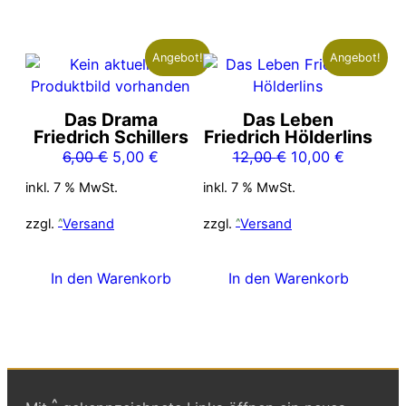
Angebot!
Angebot!
Das Drama
Das Leben
Friedrich Schillers
Friedrich Hölderlins
Ursprünglicher
Aktueller
Ursprünglicher
Aktueller
6,00
€
5,00
€
12,00
€
10,00
€
Preis
Preis
Preis
Preis
inkl. 7 % MwSt.
inkl. 7 % MwSt.
war:
ist:
war:
ist:
6,00 €
5,00 €.
12,00 €
10,00 €.
zzgl.
Versand
zzgl.
Versand
In den Warenkorb
In den Warenkorb
^