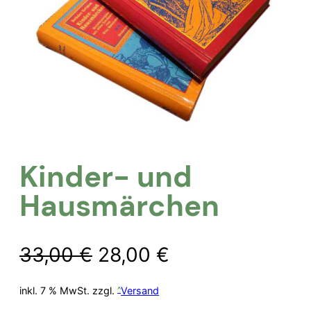
Kinder- und
Hausmärchen
Ursprünglicher
Aktueller
33,00
€
28,00
€
Preis
Preis
inkl. 7 % MwSt.
zzgl.
Versand