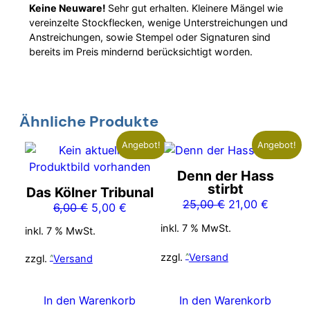
Keine Neuware!
Sehr gut erhalten. Kleinere Mängel wie
vereinzelte Stockflecken, wenige Unterstreichungen und
Anstreichungen, sowie Stempel oder Signaturen sind
bereits im Preis mindernd berücksichtigt worden.
Ähnliche Produkte
Angebot!
Angebot!
Denn der Hass
stirbt
Das Kölner Tribunal
Ursprünglicher
Aktuelle
25,00
€
21,00
€
Ursprünglicher
Aktueller
6,00
€
5,00
€
Preis
Preis
Preis
Preis
inkl. 7 % MwSt.
inkl. 7 % MwSt.
war:
ist:
war:
ist:
25,00 €
21,00 €
6,00 €
5,00 €.
zzgl.
Versand
zzgl.
Versand
In den Warenkorb
In den Warenkorb