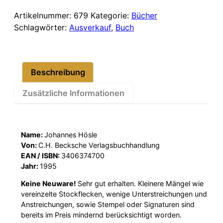
der
italienischen
Artikelnummer:
679
Kategorie:
Bücher
Literatur
Schlagwörter:
Ausverkauf
,
Buch
Menge
Beschreibung
Zusätzliche Informationen
Name:
Johannes Hösle
Von:
C.H. Becksche Verlagsbuchhandlung
EAN / ISBN:
3406374700
Jahr:
1995
Keine Neuware!
Sehr gut erhalten. Kleinere Mängel wie
vereinzelte Stockflecken, wenige Unterstreichungen und
Anstreichungen, sowie Stempel oder Signaturen sind
bereits im Preis mindernd berücksichtigt worden.