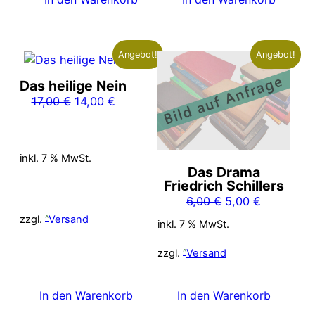
Angebot!
Angebot!
Das heilige Nein
Ursprünglicher
Aktueller
17,00
€
14,00
€
Preis
Preis
war:
ist:
17,00 €
14,00 €.
inkl. 7 % MwSt.
Das Drama
Friedrich Schillers
Ursprünglicher
Aktueller
6,00
€
5,00
€
Preis
Preis
zzgl.
Versand
inkl. 7 % MwSt.
war:
ist:
6,00 €
5,00 €.
zzgl.
Versand
In den Warenkorb
In den Warenkorb