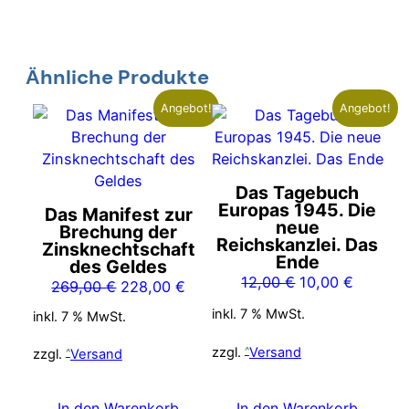
Ähnliche Produkte
Angebot!
Angebot!
Das Tagebuch
Europas 1945. Die
Das Manifest zur
neue
Brechung der
Reichskanzlei. Das
Zinsknechtschaft
Ende
des Geldes
Ursprünglicher
Aktuelle
12,00
€
10,00
€
Ursprünglicher
Aktueller
269,00
€
228,00
€
Preis
Preis
Preis
Preis
inkl. 7 % MwSt.
inkl. 7 % MwSt.
war:
ist:
war:
ist:
12,00 €
10,00 €
269,00 €
228,00 €.
zzgl.
Versand
zzgl.
Versand
In den Warenkorb
In den Warenkorb