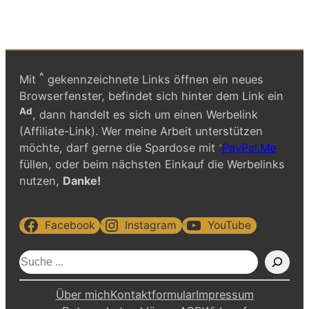
^
Mit
gekennzeichnete Links öffnen ein neues
Browserfenster, befindet sich hinter dem Link ein
Ad
, dann handelt es sich um einen Werbelink
(Affiliate-Link). Wer meine Arbeit unterstützen
möchte, darf gerne die Spardose mit
PayPal.Me
füllen, oder beim nächsten Einkauf die Werbelinks
nutzen,
Danke!
Facebook
Instagram
YouTube
S
u
c
Über mich
Kontaktformular
Impressum
h