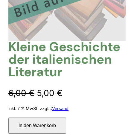
Kleine Geschichte
der italienischen
Literatur
Ursprünglicher
Aktueller
6,00
€
5,00
€
Preis
Preis
inkl. 7 % MwSt.
zzgl.
Versand
war:
ist:
Kleine
In den Warenkorb
Geschichte
6,00 €
5,00 €.