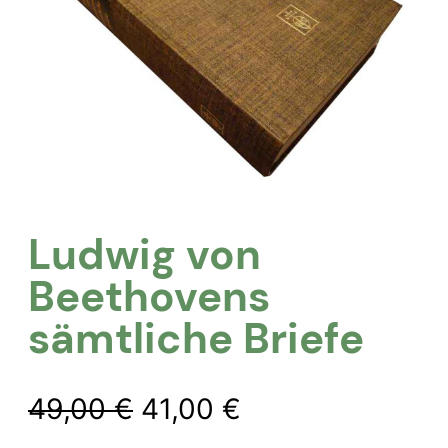
Ludwig von
Beethovens
sämtliche Briefe
Ursprünglicher
Aktueller
49,00
€
41,00
€