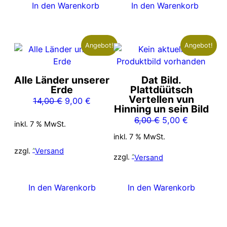
In den Warenkorb
In den Warenkorb
Angebot!
Angebot!
Alle Länder unserer
Dat Bild.
Erde
Plattdüütsch
Vertellen vun
Ursprünglicher
Aktueller
14,00
€
9,00
€
Hinning un sein Bild
Preis
Preis
Ursprünglicher
Aktueller
6,00
€
5,00
€
inkl. 7 % MwSt.
war:
ist:
Preis
Preis
14,00 €
9,00 €.
inkl. 7 % MwSt.
war:
ist:
zzgl.
Versand
6,00 €
5,00 €.
zzgl.
Versand
In den Warenkorb
In den Warenkorb