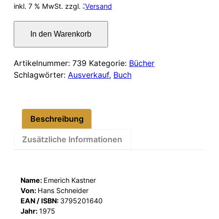
Preis
Preis
inkl. 7 % MwSt.
zzgl.
Versand
war:
ist:
Ludwig
In den Warenkorb
von
49,00 €
41,00 €.
Beethovens
sämtliche
Artikelnummer:
739
Kategorie:
Bücher
Briefe
Schlagwörter:
Ausverkauf
,
Buch
Menge
Beschreibung
Zusätzliche Informationen
Name:
Emerich Kastner
Von:
Hans Schneider
EAN / ISBN:
3795201640
Jahr:
1975