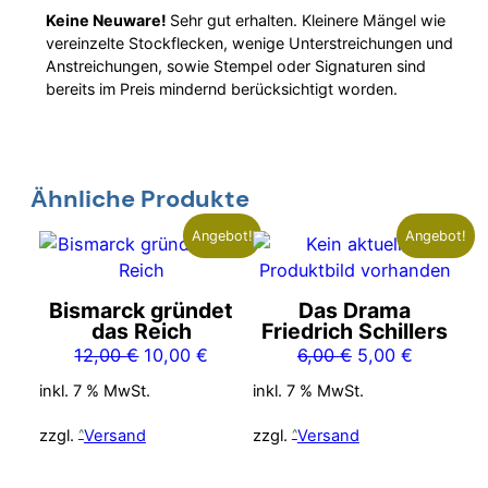
Keine Neuware!
Sehr gut erhalten. Kleinere Mängel wie
vereinzelte Stockflecken, wenige Unterstreichungen und
Anstreichungen, sowie Stempel oder Signaturen sind
bereits im Preis mindernd berücksichtigt worden.
Ähnliche Produkte
Angebot!
Angebot!
Bismarck gründet
Das Drama
das Reich
Friedrich Schillers
Ursprünglicher
Aktueller
Ursprünglicher
Aktueller
12,00
€
10,00
€
6,00
€
5,00
€
Preis
Preis
Preis
Preis
inkl. 7 % MwSt.
inkl. 7 % MwSt.
war:
ist:
war:
ist:
12,00 €
10,00 €.
6,00 €
5,00 €.
zzgl.
Versand
zzgl.
Versand