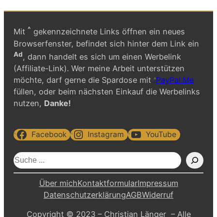
^
Mit
gekennzeichnete Links öffnen ein neues
Browserfenster, befindet sich hinter dem Link ein
Ad
, dann handelt es sich um einen Werbelink
(Affiliate-Link). Wer meine Arbeit unterstützen
möchte, darf gerne die Spardose mit
PayPal.Me
füllen, oder beim nächsten Einkauf die Werbelinks
nutzen,
Danke!
Facebook
Instagram
YouTube
S
u
c
Über mich
Kontaktformular
Impressum
h
Datenschutzerklärung
AGB
Widerruf
e
Copyright © 2023 – Christian Länger – Alle
n