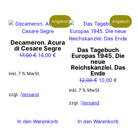
Angebot!
Angebot!
Decameron. Acura
di Cesare Segre
Das Tagebuch
Ursprünglicher
Aktueller
17,00
€
14,00
€
Europas 1945. Die
neue
Preis
Preis
Reichskanzlei. Das
war:
ist:
Ende
inkl. 7 % MwSt.
17,00 €
14,00 €.
Ursprünglicher
Aktueller
12,00
€
10,00
€
Preis
Preis
inkl. 7 % MwSt.
war:
ist:
zzgl.
Versand
12,00 €
10,00 €.
zzgl.
Versand
In den Warenkorb
In den Warenkorb