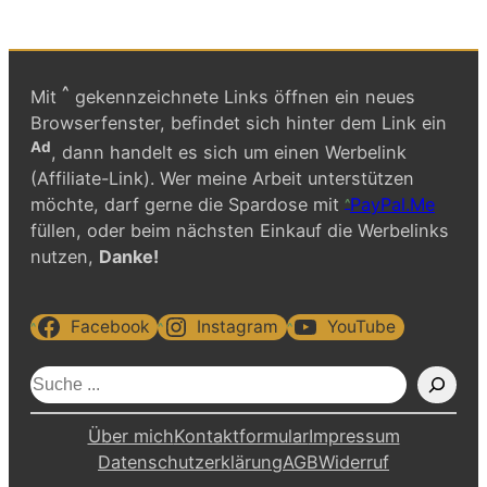
^
Mit
gekennzeichnete Links öffnen ein neues
Browserfenster, befindet sich hinter dem Link ein
Ad
, dann handelt es sich um einen Werbelink
(Affiliate-Link). Wer meine Arbeit unterstützen
möchte, darf gerne die Spardose mit
PayPal.Me
füllen, oder beim nächsten Einkauf die Werbelinks
nutzen,
Danke!
Facebook
Instagram
YouTube
S
u
c
Über mich
Kontaktformular
Impressum
h
Datenschutzerklärung
AGB
Widerruf
e