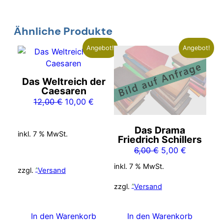
Ähnliche Produkte
Angebot!
Angebot!
Das Weltreich der
Caesaren
Ursprünglicher
Aktueller
12,00
€
10,00
€
Preis
Preis
war:
ist:
Das Drama
inkl. 7 % MwSt.
12,00 €
10,00 €.
Friedrich Schillers
Ursprünglicher
Aktueller
6,00
€
5,00
€
Preis
Preis
inkl. 7 % MwSt.
zzgl.
Versand
war:
ist:
6,00 €
5,00 €.
zzgl.
Versand
In den Warenkorb
In den Warenkorb