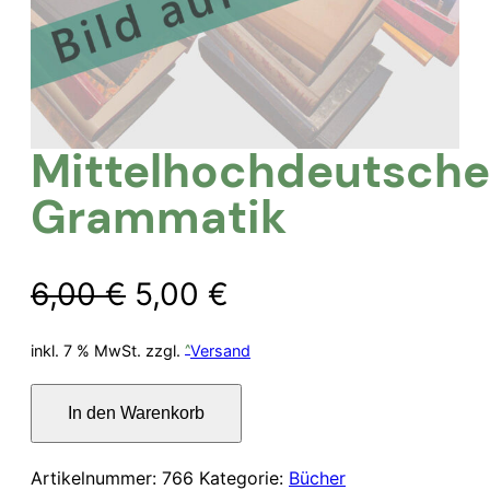
Mittelhochdeutsche
Grammatik
Ursprünglicher
Aktueller
6,00
€
5,00
€
Preis
Preis
inkl. 7 % MwSt.
zzgl.
Versand
war:
ist:
Mittelhochdeutsche
In den Warenkorb
Grammatik
6,00 €
5,00 €.
Menge
Artikelnummer:
766
Kategorie:
Bücher