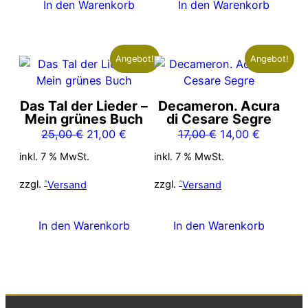
In den Warenkorb
In den Warenkorb
Angebot!
Angebot!
Das Tal der Lieder –
Decameron. Acura
Mein grünes Buch
di Cesare Segre
Ursprünglicher
Aktueller
Ursprünglicher
Aktueller
25,00
€
21,00
€
17,00
€
14,00
€
Preis
Preis
Preis
Preis
inkl. 7 % MwSt.
inkl. 7 % MwSt.
war:
ist:
war:
ist:
25,00 €
21,00 €.
17,00 €
14,00 €.
zzgl.
Versand
zzgl.
Versand
In den Warenkorb
In den Warenkorb