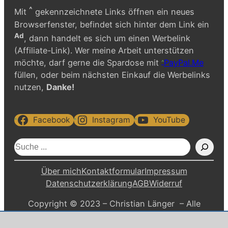
^
Mit
gekennzeichnete Links öffnen ein neues
Browserfenster, befindet sich hinter dem Link ein
Ad
, dann handelt es sich um einen Werbelink
(Affiliate-Link). Wer meine Arbeit unterstützen
möchte, darf gerne die Spardose mit
PayPal.Me
füllen, oder beim nächsten Einkauf die Werbelinks
nutzen,
Danke!
Facebook
Instagram
YouTube
S
u
c
Über mich
Kontaktformular
Impressum
h
Datenschutzerklärung
AGB
Widerruf
e
Copyright © 2023 – Christian Länger – Alle
n
Rechte vorbehalten.