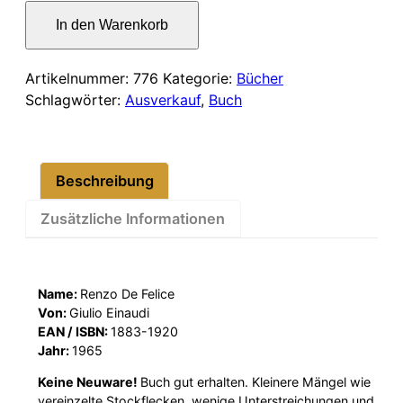
war:
ist:
Mussolini
In den Warenkorb
il
32,00 €
27,00 €.
rivoluzionario
Menge
Artikelnummer:
776
Kategorie:
Bücher
Schlagwörter:
Ausverkauf
,
Buch
Beschreibung
Zusätzliche Informationen
Name:
Renzo De Felice
Von:
Giulio Einaudi
EAN / ISBN:
1883-1920
Jahr:
1965
Keine Neuware!
Buch gut erhalten. Kleinere Mängel wie
vereinzelte Stockflecken, wenige Unterstreichungen und