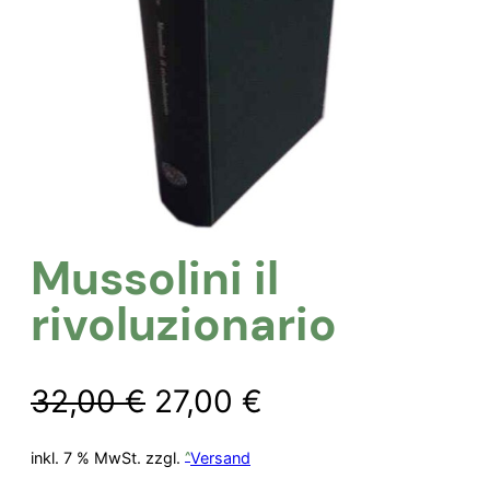
Mussolini il
rivoluzionario
Ursprünglicher
Aktueller
32,00
€
27,00
€
Preis
Preis
inkl. 7 % MwSt.
zzgl.
Versand