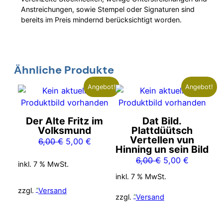
Anstreichungen, sowie Stempel oder Signaturen sind
bereits im Preis mindernd berücksichtigt worden.
Ähnliche Produkte
Angebot!
Angebot!
Der Alte Fritz im
Dat Bild.
Volksmund
Plattdüütsch
Vertellen vun
Ursprünglicher
Aktueller
6,00
€
5,00
€
Hinning un sein Bild
Preis
Preis
Ursprünglicher
Aktueller
6,00
€
5,00
€
inkl. 7 % MwSt.
war:
ist:
Preis
Preis
6,00 €
5,00 €.
inkl. 7 % MwSt.
war:
ist:
zzgl.
Versand
6,00 €
5,00 €.
zzgl.
Versand