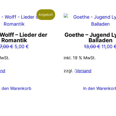
Angebot!
 Wolff – Lieder der
Goethe – Jugend L
Romantik
Balladen
Ursprünglicher
Aktueller
Ursprü
7,00
€
5,00
€
13,00
€
11,00
Preis
Preis
Preis
MwSt.
inkl. 19 % MwSt.
war:
ist:
war:
7,00 €
5,00 €.
13,00 
and
zzgl.
Versand
n den Warenkorb
In den Warenkor