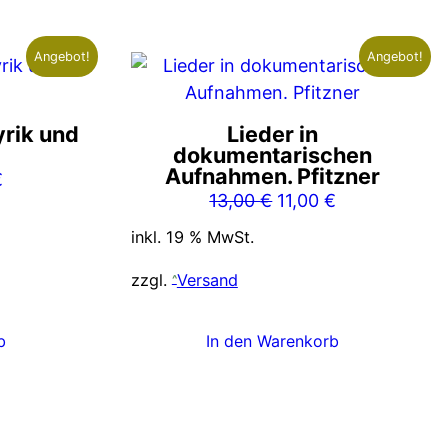
Angebot!
Angebot!
yrik und
Lieder in
dokumentarischen
Aufnahmen. Pfitzner
nglicher
Aktueller
€
Ursprünglicher
Aktueller
13,00
€
11,00
€
Preis
Preis
Preis
ist:
inkl. 19 % MwSt.
war:
ist:
€
11,00 €.
13,00 €
11,00 €.
zzgl.
Versand
b
In den Warenkorb