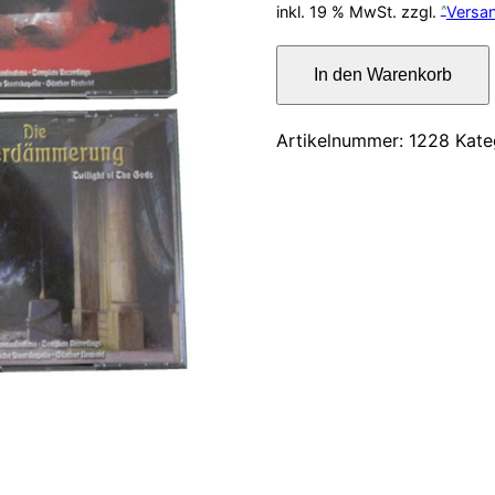
Preis
inkl. 19 % MwSt.
zzgl.
Versa
war:
Nibelungen,
In den Warenkorb
Walküre,
13,00
Rheingold,
…
Artikelnummer:
1228
Kate
–
4er
Box
Menge