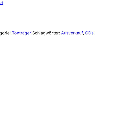
Preis
nd
ist:
 €
11,00 €.
gorie:
Tonträger
Schlagwörter:
Ausverkauf
,
CDs