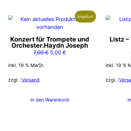
Angebot!
Konzert für Trompete und
Listz –
Orchester.Haydn Joseph
Ursprünglicher
Aktueller
7,00
€
5,00
€
Preis
Preis
inkl. 19 % MwSt.
inkl. 19 % 
war:
ist:
7,00 €
5,00 €.
zzgl.
Versand
zzgl.
Vers
In den Warenkorb
I