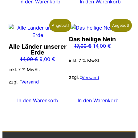
In den Warenkorb
In den Warenkorb
Angebot!
Angebot!
Das heilige Nein
Ursprünglicher
Aktueller
Alle Länder unserer
17,00
€
14,00
€
Erde
Preis
Preis
Ursprünglicher
Aktueller
14,00
€
9,00
€
war:
ist:
inkl. 7 % MwSt.
Preis
Preis
17,00 €
14,00 €.
inkl. 7 % MwSt.
war:
ist:
zzgl.
Versand
14,00 €
9,00 €.
zzgl.
Versand
In den Warenkorb
In den Warenkorb