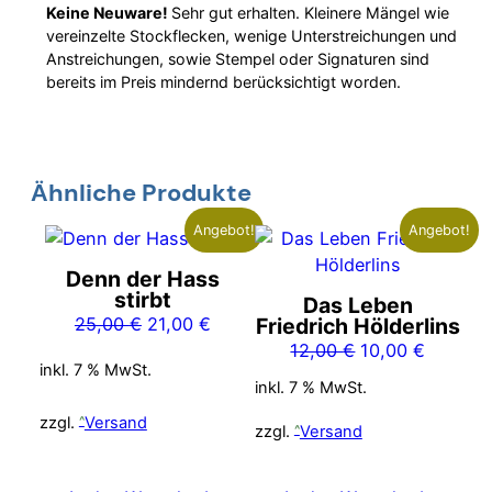
Keine Neuware!
Sehr gut erhalten. Kleinere Mängel wie
vereinzelte Stockflecken, wenige Unterstreichungen und
Anstreichungen, sowie Stempel oder Signaturen sind
bereits im Preis mindernd berücksichtigt worden.
Ähnliche Produkte
Angebot!
Angebot!
Denn der Hass
stirbt
Das Leben
Ursprünglicher
Aktueller
25,00
€
21,00
€
Friedrich Hölderlins
Preis
Preis
Ursprünglicher
Aktuelle
12,00
€
10,00
€
inkl. 7 % MwSt.
war:
ist:
Preis
Preis
inkl. 7 % MwSt.
25,00 €
21,00 €.
war:
ist:
zzgl.
Versand
12,00 €
10,00 €
zzgl.
Versand