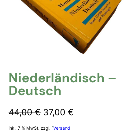
Niederländisch –
Deutsch
Ursprünglicher
Aktueller
44,00
€
37,00
€
Preis
Preis
inkl. 7 % MwSt.
zzgl.
Versand