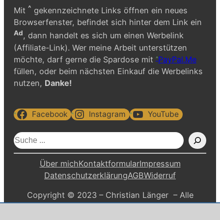
^
Mit
gekennzeichnete Links öffnen ein neues
Browserfenster, befindet sich hinter dem Link ein
Ad
, dann handelt es sich um einen Werbelink
(Affiliate-Link). Wer meine Arbeit unterstützen
möchte, darf gerne die Spardose mit
PayPal.Me
füllen, oder beim nächsten Einkauf die Werbelinks
nutzen,
Danke!
Facebook
Instagram
YouTube
S
u
c
Über mich
Kontaktformular
Impressum
h
Datenschutzerklärung
AGB
Widerruf
e
Copyright © 2023 – Christian Länger – Alle
n
Rechte vorbehalten.