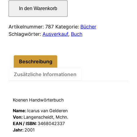
war:
ist:
Niederländisch
In den Warenkorb
–
44,00 €
37,00 €.
Deutsch
Menge
Artikelnummer:
787
Kategorie:
Bücher
Schlagwörter:
Ausverkauf
,
Buch
Beschreibung
Zusätzliche Informationen
Koenen Handwörterbuch
Name:
Icarus van Gelderen
Von:
Langenscheidt, Mchn.
EAN / ISBN:
3468042337
Jahr:
2001