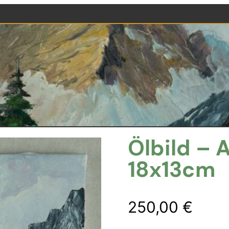
Ölbild – 
18x13cm
250,00
€