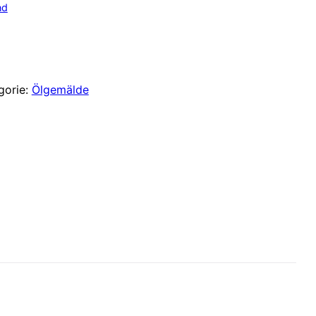
nd
gorie:
Ölgemälde