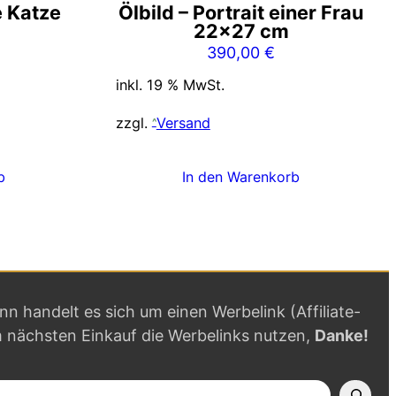
e Katze
Ölbild – Portrait einer Frau
22×27 cm
390,00
€
inkl. 19 % MwSt.
zzgl.
Versand
b
In den Warenkorb
ann handelt es sich um einen Werbelink (Affiliate-
m nächsten Einkauf die Werbelinks nutzen,
Danke!