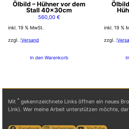
Ölbild – Hühner vor dem
Ölbil
Stall 40x30cm
Hüh
560,00
€
inkl. 19 % MwSt.
inkl. 19 % 
zzgl.
Versand
zzgl.
Vers
In den Warenkorb
I
^
Mit
gekennzeichnete Links öffnen ein neues Brow
Link). Wer meine Arbeit unterstützen möchte, da
Facebook
Instagram
YouTube