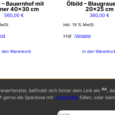
d – Bauernhof mit
Ölbild – Blaugrau
ner 40×30 cm
20×25 cm
560,00
€
360,00
€
MwSt.
inkl. 19 % MwSt.
and
zzgl.
Versand
n den Warenkorb
In den Warenkor
Ad
serfenster, befindet sich hinter dem Link ein
, d
rf gerne die Spardose mit
PayPal.Me
füllen, oder bei
S