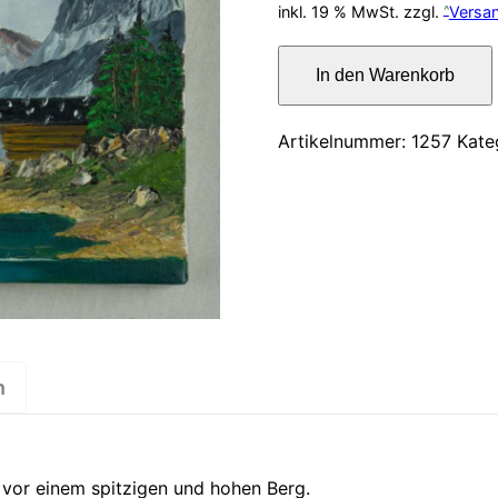
inkl. 19 % MwSt.
zzgl.
Versa
Ölbild
In den Warenkorb
–
Alm
in
Artikelnummer:
1257
Kate
den
Bergen
18x13cm
Menge
n
vor einem spitzigen und hohen Berg.