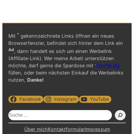
^
Mit
gekennzeichnete Links öffnen ein neues
Browserfenster, befindet sich hinter dem Link ein
Ad
, dann handelt es sich um einen Werbelink
(Affiliate-Link). Wer meine Arbeit unterstützen
möchte, darf gerne die Spardose mit
PayPal.Me
füllen, oder beim nächsten Einkauf die Werbelinks
nutzen,
Danke!
Facebook
Instagram
YouTube
S
u
c
Über mich
Kontaktformular
Impressum