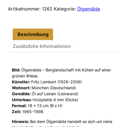
Kühe
auf
Artikelnummer:
1262
Kategorie:
Ölgemälde
Weide
18x13cm
Menge
Beschreibung
Zusätzliche Informationen
Bild:
Ölgemälde – Berglandschaft mit Kühen auf einer
grünen Wiese.
Künstler:
Fritz Lambert (1926-2006)
Wohnort:
München (Deutschland)
Gemälde:
Öl auf Leinen (Leinwand)
Unterbau:
Holzplatte 4 mm (Dicke)
Format:
18 x 13 cm (B x H)
Zeit:
1965-1998
Hinweis:
Bei dem Ölgemälde handelt es sich um reine