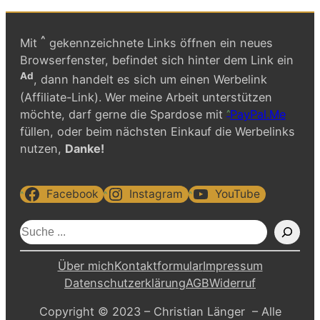
^
Mit
gekennzeichnete Links öffnen ein neues
Browserfenster, befindet sich hinter dem Link ein
Ad
, dann handelt es sich um einen Werbelink
(Affiliate-Link). Wer meine Arbeit unterstützen
möchte, darf gerne die Spardose mit
PayPal.Me
füllen, oder beim nächsten Einkauf die Werbelinks
nutzen,
Danke!
Facebook
Instagram
YouTube
S
u
c
Über mich
Kontaktformular
Impressum
h
Datenschutzerklärung
AGB
Widerruf
e
Copyright © 2023 – Christian Länger – Alle
n