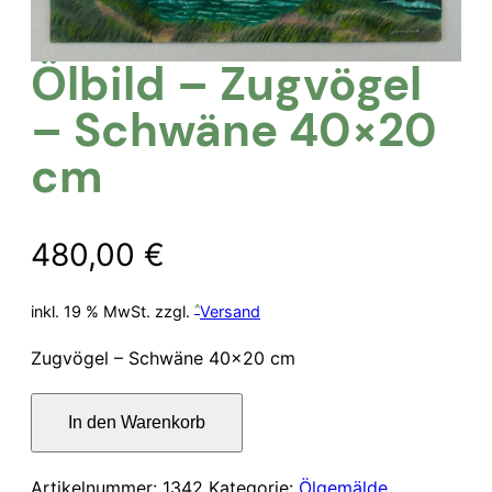
Ölbild – Zugvögel
– Schwäne 40×20
cm
480,00
€
inkl. 19 % MwSt.
zzgl.
Versand
Zugvögel – Schwäne 40×20 cm
Ölbild
In den Warenkorb
–
Zugvögel
–
Artikelnummer:
1342
Kategorie:
Ölgemälde