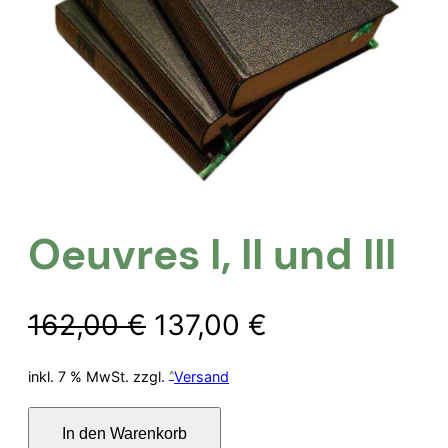
Oeuvres I, II und III
Ursprünglicher
Aktueller
162,00
€
137,00
€
Preis
Preis
inkl. 7 % MwSt.
zzgl.
Versand
war:
ist:
Oeuvres
In den Warenkorb
I,