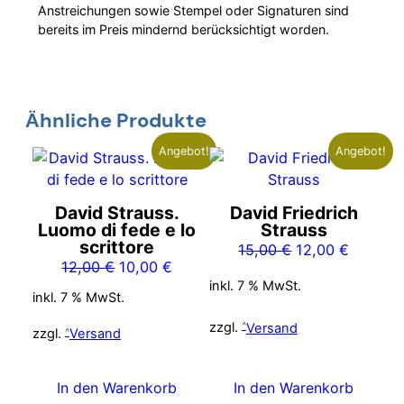
Anstreichungen sowie Stempel oder Signaturen sind
bereits im Preis mindernd berücksichtigt worden.
Ähnliche Produkte
Angebot!
Angebot!
David Strauss.
David Friedrich
Luomo di fede e lo
Strauss
scrittore
Ursprünglicher
Aktuelle
15,00
€
12,00
€
Ursprünglicher
Aktueller
12,00
€
10,00
€
Preis
Preis
inkl. 7 % MwSt.
Preis
Preis
war:
ist:
inkl. 7 % MwSt.
war:
ist:
15,00 €
12,00 €
zzgl.
Versand
12,00 €
10,00 €.
zzgl.
Versand
In den Warenkorb
In den Warenkorb