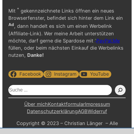
^
Mit
gekennzeichnete Links öffnen ein neues
Browserfenster, befindet sich hinter dem Link ein
Ad
, dann handelt es sich um einen Werbelink
(Affiliate-Link). Wer meine Arbeit unterstützen
möchte, darf gerne die Spardose mit
PayPal.Me
füllen, oder beim nächsten Einkauf die Werbelinks
nutzen,
Danke!
Facebook
Instagram
YouTube
S
u
c
Über mich
Kontaktformular
Impressum
h
Datenschutzerklärung
AGB
Widerruf
e
Copyright © 2023 – Christian Länger – Alle
n
Rechte vorbehalten.