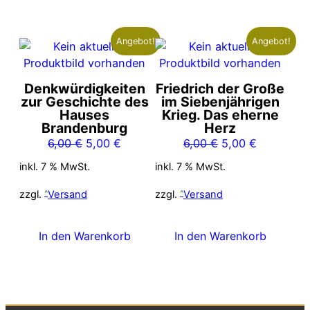
Angebot!
Angebot!
Denkwürdigkeiten
Friedrich der Große
zur Geschichte des
im Siebenjährigen
Hauses
Krieg. Das eherne
Brandenburg
Herz
Ursprünglicher
Aktueller
Ursprünglicher
Aktueller
6,00
€
5,00
€
6,00
€
5,00
€
Preis
Preis
Preis
Preis
inkl. 7 % MwSt.
inkl. 7 % MwSt.
war:
ist:
war:
ist:
6,00 €
5,00 €.
6,00 €
5,00 €.
zzgl.
Versand
zzgl.
Versand
In den Warenkorb
In den Warenkorb