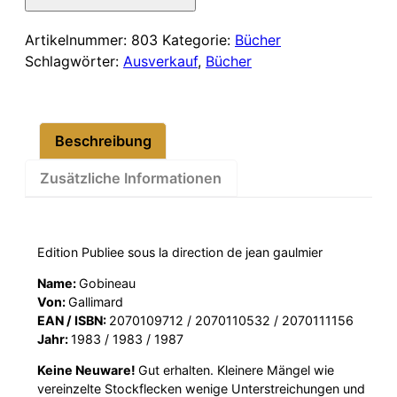
162,00 €
137,00 €.
II
und
Artikelnummer:
803
Kategorie:
Bücher
III
Schlagwörter:
Ausverkauf
,
Bücher
Menge
Beschreibung
Zusätzliche Informationen
Edition Publiee sous la direction de jean gaulmier
Name:
Gobineau
Von:
Gallimard
EAN / ISBN:
2070109712 / 2070110532 / 2070111156
Jahr:
1983 / 1983 / 1987
Keine Neuware!
Gut erhalten. Kleinere Mängel wie
vereinzelte Stockflecken wenige Unterstreichungen und