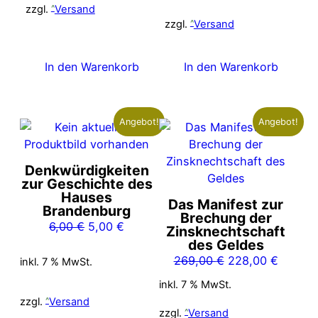
war:
ist:
zzgl.
Versand
6,00 €
5,00 €.
zzgl.
Versand
In den Warenkorb
In den Warenkorb
Angebot!
Angebot!
Denkwürdigkeiten
zur Geschichte des
Hauses
Das Manifest zur
Brandenburg
Brechung der
Ursprünglicher
Aktueller
6,00
€
5,00
€
Zinsknechtschaft
Preis
Preis
des Geldes
war:
ist:
Ursprünglicher
Aktuell
269,00
€
228,00
€
inkl. 7 % MwSt.
6,00 €
5,00 €.
Preis
Preis
inkl. 7 % MwSt.
war:
ist:
zzgl.
Versand
269,00 €
228,00
zzgl.
Versand