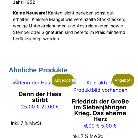
Jahr:
1952
Keine Neuware!
Kanten leicht berieben sonst gut
erhalten. Kleinere Mängel wie vereinzelte Stockflecken,
wenige Unterstreichungen und Anstreichungen, sowie
Stempel oder Signaturen sind bereits im Preis mindernd
berücksichtigt worden.
Ähnliche Produkte
Angebot!
Angebot!
Denn der Hass
stirbt
Friedrich der Große
Ursprünglicher
Aktueller
25,00
€
21,00
€
im Siebenjährigen
Krieg. Das eherne
Preis
Preis
Herz
war:
ist:
inkl. 7 % MwSt.
Ursprünglicher
Aktueller
6,00
€
5,00
€
25,00 €
21,00 €.
Preis
Preis
inkl. 7 % MwSt.