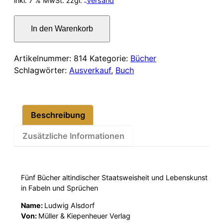
inkl. 7 % MwSt.
zzgl.
Versand
war:
ist:
Pantschatantra
In den Warenkorb
Menge
6,00 €
5,00 €.
Artikelnummer:
814
Kategorie:
Bücher
Schlagwörter:
Ausverkauf
,
Buch
Beschreibung
Zusätzliche Informationen
Fünf Bücher altindischer Staatsweisheit und Lebenskunst
in Fabeln und Sprüchen
Name:
Ludwig Alsdorf
Von:
Müller & Kiepenheuer Verlag