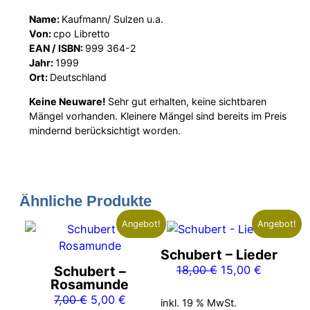
Name:
Kaufmann/ Sulzen u.a.
Von:
cpo Libretto
EAN / ISBN:
999 364-2
Jahr:
1999
Ort:
Deutschland
Keine Neuware!
Sehr gut erhalten, keine sichtbaren
Mängel vorhanden. Kleinere Mängel sind bereits im Preis
mindernd berücksichtigt worden.
Ähnliche Produkte
Angebot!
Angebot!
Schubert – Lieder
Ursprünglicher
Aktueller
Schubert –
18,00
€
15,00
€
Rosamunde
Preis
Preis
Ursprünglicher
Aktueller
7,00
€
5,00
€
war:
ist:
inkl. 19 % MwSt.