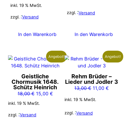
Preis
Preis
18,00 €
15,00 €.
inkl. 19 % MwSt.
war:
ist:
zzgl.
Versand
7,00 €
5,00 €.
zzgl.
Versand
In den Warenkorb
In den Warenkorb
Angebot!
Angebot!
Geistliche
Rehm Brüder –
Chormusik 1648.
Lieder und Jodler 3
Schütz Heinrich
Ursprünglicher
Aktueller
13,00
€
11,00
€
Ursprünglicher
Aktueller
18,00
€
15,00
€
Preis
Preis
inkl. 19 % MwSt.
Preis
Preis
war:
ist:
inkl. 19 % MwSt.
war:
ist:
13,00 €
11,00 €.
zzgl.
Versand
18,00 €
15,00 €.
zzgl.
Versand