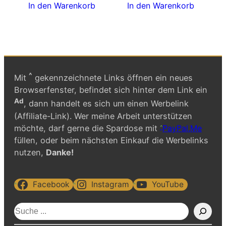
In den Warenkorb
In den Warenkorb
^
Mit
gekennzeichnete Links öffnen ein neues
Browserfenster, befindet sich hinter dem Link ein
Ad
, dann handelt es sich um einen Werbelink
(Affiliate-Link). Wer meine Arbeit unterstützen
möchte, darf gerne die Spardose mit
PayPal.Me
füllen, oder beim nächsten Einkauf die Werbelinks
nutzen,
Danke!
Facebook
Instagram
YouTube
S
u