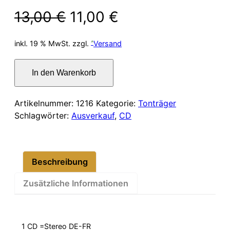
Ursprünglicher
Aktueller
13,00
€
11,00
€
Preis
Preis
inkl. 19 % MwSt.
zzgl.
Versand
war:
ist:
Pfitzner
In den Warenkorb
Hans
13,00 €
11,00 €.
–
Lieder
Artikelnummer:
1216
Kategorie:
Tonträger
(Complete
Schlagwörter:
Ausverkauf
,
CD
Ed.
Vol.
2)
Beschreibung
Menge
Zusätzliche Informationen
1 CD =Stereo DE-FR