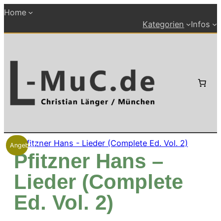
Zum
Home
Inhalt
Kategorien
Infos
springen
Angebot!
Pfitzner Hans –
Lieder (Complete
Ed. Vol. 2)