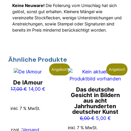
Keine Neuware!
Die Folierung vom Umschlag hat sich
gelöst, sonst gut erhalten. Kleinere Mängel wie
vereinzelte Stockflecken, wenige Unterstreichungen und
Anstreichungen, sowie Stempel oder Signaturen sind
bereits im Preis mindernd berücksichtigt worden.
Ähnliche Produkte
Angebot!
Angebot!
De lAmour
Ursprünglicher
Aktueller
17,00
€
14,00
€
Das deutsche
Gesicht in Bildern
Preis
Preis
aus acht
war:
ist:
Jahrhunderten
inkl. 7 % MwSt.
17,00 €
14,00 €.
deutscher Kunst
Ursprünglicher
Aktueller
6,00
€
5,00
€
Preis
Preis
inkl. 7 % MwSt.
zzgl.
Versand