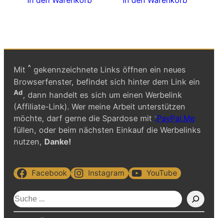
In den Warenkorb
In den Warenkorb
^
Mit
gekennzeichnete Links öffnen ein neues
Browserfenster, befindet sich hinter dem Link ein
Ad
, dann handelt es sich um einen Werbelink
(Affiliate-Link). Wer meine Arbeit unterstützen
möchte, darf gerne die Spardose mit
PayPal.Me
füllen, oder beim nächsten Einkauf die Werbelinks
nutzen,
Danke!
Facebook
Instagram
YouTube
S
u