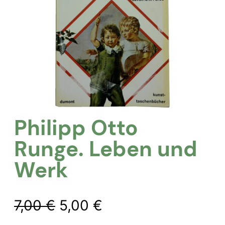
Philipp Otto
Runge. Leben und
Werk
Ursprünglicher
Aktueller
7,00
€
5,00
€