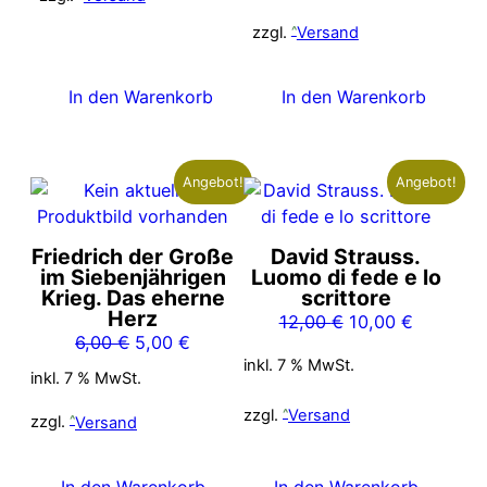
war:
ist:
6,00 €
5,00 €.
zzgl.
Versand
In den Warenkorb
In den Warenkorb
Angebot!
Angebot!
Friedrich der Große
David Strauss.
im Siebenjährigen
Luomo di fede e lo
Krieg. Das eherne
scrittore
Herz
Ursprünglicher
Aktueller
12,00
€
10,00
€
Ursprünglicher
Aktueller
6,00
€
5,00
€
Preis
Preis
inkl. 7 % MwSt.
Preis
Preis
war:
ist:
inkl. 7 % MwSt.
war:
ist:
12,00 €
10,00 €.
zzgl.
Versand
6,00 €
5,00 €.
zzgl.
Versand