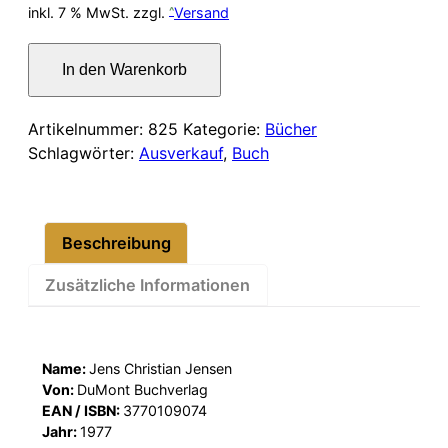
Preis
Preis
inkl. 7 % MwSt.
zzgl.
Versand
war:
ist:
Philipp
In den Warenkorb
Otto
7,00 €
5,00 €.
Runge.
Leben
Artikelnummer:
825
Kategorie:
Bücher
und
Schlagwörter:
Ausverkauf
,
Buch
Werk
Menge
Beschreibung
Zusätzliche Informationen
Name:
Jens Christian Jensen
Von:
DuMont Buchverlag
EAN / ISBN:
3770109074
Jahr:
1977