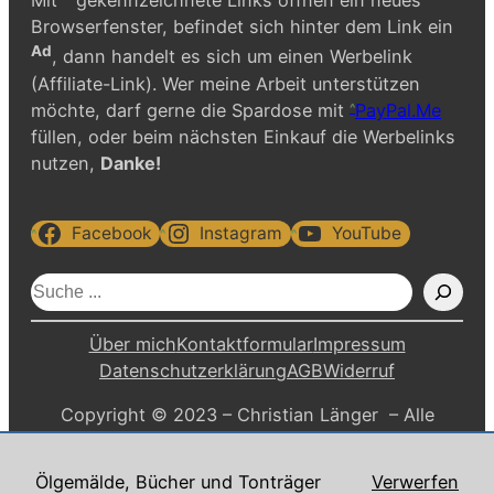
Mit
gekennzeichnete Links öffnen ein neues
Browserfenster, befindet sich hinter dem Link ein
Ad
, dann handelt es sich um einen Werbelink
(Affiliate-Link). Wer meine Arbeit unterstützen
möchte, darf gerne die Spardose mit
PayPal.Me
füllen, oder beim nächsten Einkauf die Werbelinks
nutzen,
Danke!
Facebook
Instagram
YouTube
S
u
c
Über mich
Kontaktformular
Impressum
h
Datenschutzerklärung
AGB
Widerruf
e
Copyright © 2023 – Christian Länger – Alle
n
Rechte vorbehalten.
Ölgemälde, Bücher und Tonträger
Verwerfen