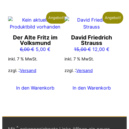
Angebot!
Angebot!
Der Alte Fritz im
David Friedrich
Volksmund
Strauss
Ursprünglicher
Aktueller
Ursprünglicher
Aktueller
6,00
€
5,00
€
15,00
€
12,00
€
Preis
Preis
Preis
Preis
inkl. 7 % MwSt.
inkl. 7 % MwSt.
war:
ist:
war:
ist:
6,00 €
5,00 €.
15,00 €
12,00 €.
zzgl.
Versand
zzgl.
Versand
In den Warenkorb
In den Warenkorb
^