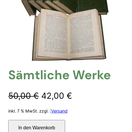
Sämtliche Werke
Ursprünglicher
Aktueller
50,00
€
42,00
€
Preis
Preis
inkl. 7 % MwSt.
zzgl.
Versand
war:
ist:
Sämtliche
In den Warenkorb
Werke