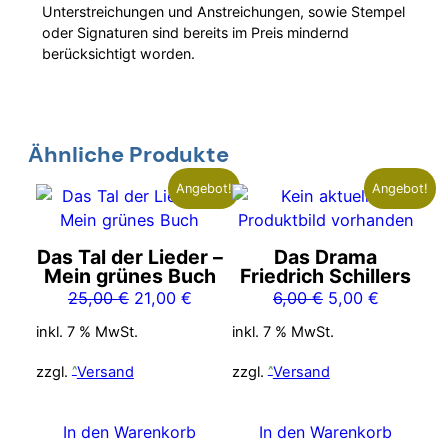
Unterstreichungen und Anstreichungen, sowie Stempel
oder Signaturen sind bereits im Preis mindernd
berücksichtigt worden.
Ähnliche Produkte
Angebot!
Angebot!
Das Tal der Lieder –
Das Drama
Mein grünes Buch
Friedrich Schillers
Ursprünglicher
Aktueller
Ursprünglicher
Aktueller
25,00
€
21,00
€
6,00
€
5,00
€
Preis
Preis
Preis
Preis
inkl. 7 % MwSt.
inkl. 7 % MwSt.
war:
ist:
war:
ist:
25,00 €
21,00 €.
6,00 €
5,00 €.
zzgl.
Versand
zzgl.
Versand
In den Warenkorb
In den Warenkorb