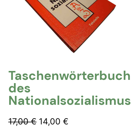
Taschenwörterbuch
des
Nationalsozialismus
Ursprünglicher
Aktueller
17,00
€
14,00
€