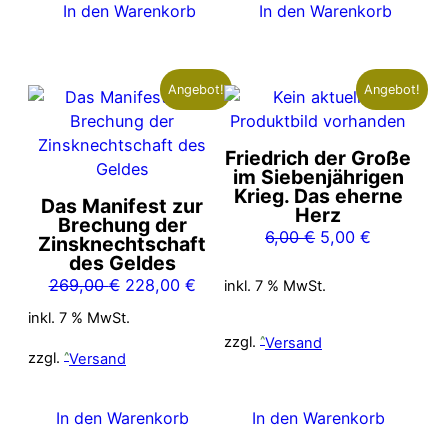
In den Warenkorb
In den Warenkorb
Angebot!
Angebot!
Friedrich der Große
im Siebenjährigen
Krieg. Das eherne
Das Manifest zur
Herz
Brechung der
Ursprünglicher
Aktueller
6,00
€
5,00
€
Zinsknechtschaft
Preis
Preis
des Geldes
Ursprünglicher
Aktueller
war:
ist:
269,00
€
228,00
€
inkl. 7 % MwSt.
Preis
Preis
6,00 €
5,00 €.
inkl. 7 % MwSt.
war:
ist:
zzgl.
Versand
269,00 €
228,00 €.
zzgl.
Versand
In den Warenkorb
In den Warenkorb