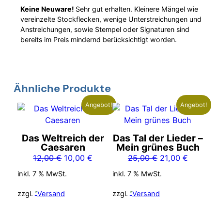
Keine Neuware!
Sehr gut erhalten. Kleinere Mängel wie
vereinzelte Stockflecken, wenige Unterstreichungen und
Anstreichungen, sowie Stempel oder Signaturen sind
bereits im Preis mindernd berücksichtigt worden.
Ähnliche Produkte
Angebot!
Angebot!
Das Weltreich der
Das Tal der Lieder –
Caesaren
Mein grünes Buch
Ursprünglicher
Aktueller
Ursprünglicher
Aktuelle
12,00
€
10,00
€
25,00
€
21,00
€
Preis
Preis
Preis
Preis
inkl. 7 % MwSt.
inkl. 7 % MwSt.
war:
ist:
war:
ist:
12,00 €
10,00 €.
25,00 €
21,00 €
zzgl.
Versand
zzgl.
Versand