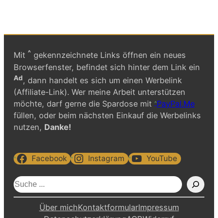
^
Mit
gekennzeichnete Links öffnen ein neues
Browserfenster, befindet sich hinter dem Link ein
Ad
, dann handelt es sich um einen Werbelink
(Affiliate-Link). Wer meine Arbeit unterstützen
möchte, darf gerne die Spardose mit
PayPal.Me
füllen, oder beim nächsten Einkauf die Werbelinks
nutzen,
Danke!
Facebook
Instagram
YouTube
S
u
c
Über mich
Kontaktformular
Impressum
h