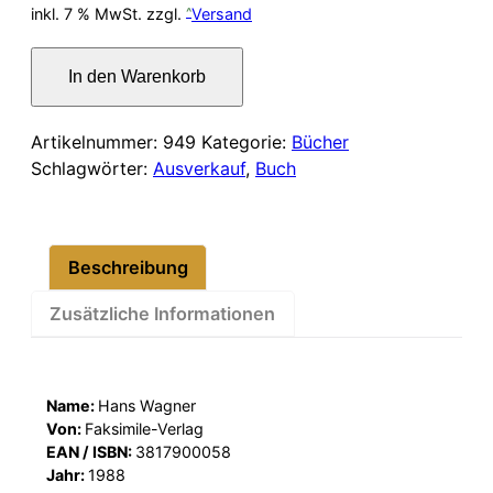
Preis
Preis
inkl. 7 % MwSt.
zzgl.
Versand
war:
ist:
Taschenwörterbuch
In den Warenkorb
des
17,00 €
14,00 €.
Nationalsozialismus
Menge
Artikelnummer:
949
Kategorie:
Bücher
Schlagwörter:
Ausverkauf
,
Buch
Beschreibung
Zusätzliche Informationen
Name:
Hans Wagner
Von:
Faksimile-Verlag
EAN / ISBN:
3817900058
Jahr:
1988