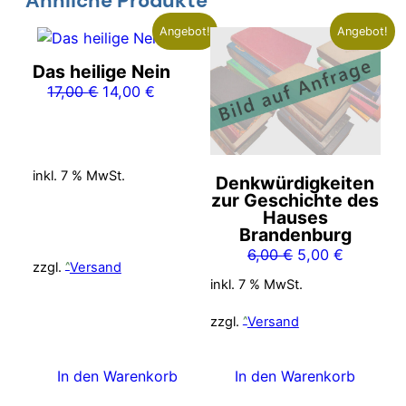
Ähnliche Produkte
Angebot!
Angebot!
Das heilige Nein
Ursprünglicher
Aktueller
17,00
€
14,00
€
Preis
Preis
war:
ist:
17,00 €
14,00 €.
inkl. 7 % MwSt.
Denkwürdigkeiten
zur Geschichte des
Hauses
Brandenburg
Ursprünglicher
Aktueller
6,00
€
5,00
€
zzgl.
Versand
Preis
Preis
inkl. 7 % MwSt.
war:
ist:
6,00 €
5,00 €.
zzgl.
Versand
In den Warenkorb
In den Warenkorb