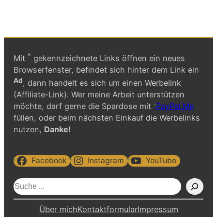
^
Mit
gekennzeichnete Links öffnen ein neues
Browserfenster, befindet sich hinter dem Link ein
Ad
, dann handelt es sich um einen Werbelink
(Affiliate-Link). Wer meine Arbeit unterstützen
möchte, darf gerne die Spardose mit
PayPal.Me
füllen, oder beim nächsten Einkauf die Werbelinks
nutzen,
Danke!
Facebook
Instagram
YouTube
S
u
c
Über mich
Kontaktformular
Impressum