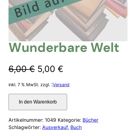
Wunderbare Welt
Ursprünglicher
Aktueller
6,00
€
5,00
€
Preis
Preis
inkl. 7 % MwSt.
zzgl.
Versand
war:
ist:
Wunderbare
In den Warenkorb
Welt
6,00 €
5,00 €.
Menge
Artikelnummer:
1049
Kategorie:
Bücher
Schlagwörter:
Ausverkauf
,
Buch