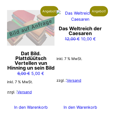
Angebot!
Angebot!
Das Weltreich der
Caesaren
Ursprünglicher
Aktueller
12,00
€
10,00
€
Preis
Preis
war:
ist:
Dat Bild.
12,00 €
10,00 €.
Plattdüütsch
inkl. 7 % MwSt.
Vertellen vun
Hinning un sein Bild
Ursprünglicher
Aktueller
6,00
€
5,00
€
Preis
Preis
zzgl.
Versand
inkl. 7 % MwSt.
war:
ist:
6,00 €
5,00 €.
zzgl.
Versand
In den Warenkorb
In den Warenkorb