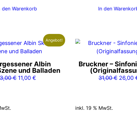
n den Warenkorb
In den Warenkor
Angebot!
rgessener Albin
Bruckner – Sinfoni
Szene und Balladen
(Originalfass
Ursprünglicher
Aktueller
Ursprü
13,00
€
11,00
€
31,00
€
26,00
Preis
Preis
Preis
war:
ist:
war:
13,00 €
11,00 €.
31,00 
MwSt.
inkl. 19 % MwSt.