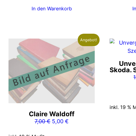
In den Warenkorb
I
Angebot!
Unve
Skoda. 
inkl. 19 % 
Claire Waldoff
Ursprünglicher
Aktueller
7,00
€
5,00
€
Preis
Preis