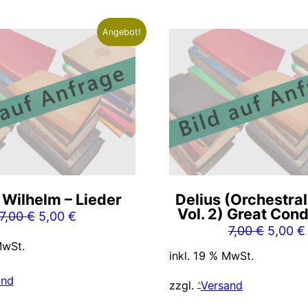
Angebot!
 Wilhelm – Lieder
Delius (Orchestra
Vol. 2) Great Con
Ursprünglicher
Aktueller
7,00
€
5,00
€
Ursprü
7,00
€
5,00
€
Preis
Preis
MwSt.
Preis
war:
ist:
inkl. 19 % MwSt.
war:
7,00 €
5,00 €.
and
7,00 €
zzgl.
Versand