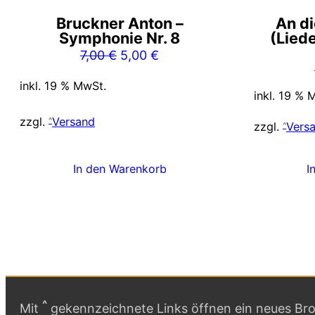
Bruckner Anton –
An di
Symphonie Nr. 8
(Lied
Ursprünglicher
Aktueller
7,00
€
5,00
€
Preis
Preis
inkl. 19 % MwSt.
war:
ist:
inkl. 19 % 
7,00 €
5,00 €.
zzgl.
Versand
zzgl.
Vers
In den Warenkorb
I
^
Mit
gekennzeichnete Links öffnen ein neues Brow