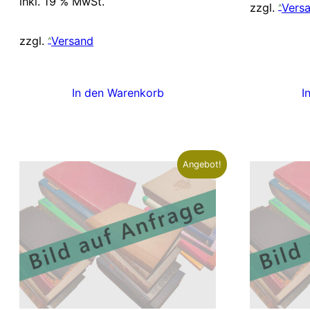
inkl. 19 % MwSt.
war:
ist:
zzgl.
Vers
7,00 €
5,00 €.
zzgl.
Versand
I
In den Warenkorb
Angebot!