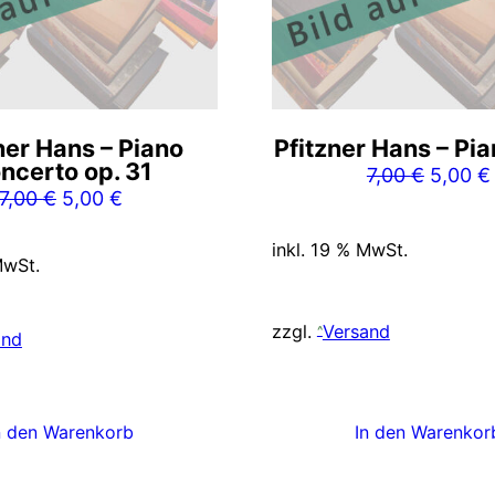
ner Hans – Piano
Pfitzner Hans – Pia
ncerto op. 31
Ursprü
7,00
€
5,00
€
Ursprünglicher
Aktueller
7,00
€
5,00
€
Preis
Preis
Preis
war:
inkl. 19 % MwSt.
war:
ist:
7,00 €
MwSt.
7,00 €
5,00 €.
zzgl.
Versand
and
n den Warenkorb
In den Warenkor