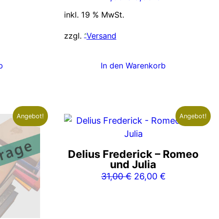
Preis
Preis
inkl. 19 % MwSt.
war:
ist:
7,00 €
5,00 €.
zzgl.
Versand
b
In den Warenkorb
Angebot!
Angebot!
Delius Frederick – Romeo
und Julia
Ursprünglicher
Aktueller
31,00
€
26,00
€
Preis
Preis
war:
ist:
31,00 €
26,00 €.