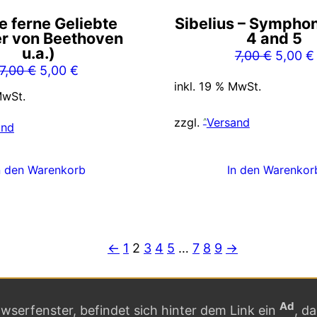
e ferne Geliebte
Sibelius – Sympho
er von Beethoven
4 and 5
u.a.)
Ursprü
7,00
€
5,00
€
Ursprünglicher
Aktueller
7,00
€
5,00
€
Preis
inkl. 19 % MwSt.
Preis
Preis
war:
MwSt.
war:
ist:
7,00 €
zzgl.
Versand
7,00 €
5,00 €.
and
n den Warenkorb
In den Warenkor
←
1
2
3
4
5
…
7
8
9
→
Ad
serfenster, befindet sich hinter dem Link ein
, d