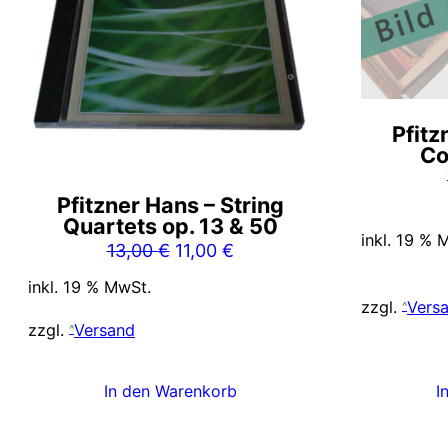
Pfitz
Co
Pfitzner Hans – String
Quartets op. 13 & 50
inkl. 19 % 
Ursprünglicher
Aktueller
13,00
€
11,00
€
Preis
Preis
inkl. 19 % MwSt.
war:
ist:
zzgl.
Vers
13,00 €
11,00 €.
zzgl.
Versand
I
In den Warenkorb