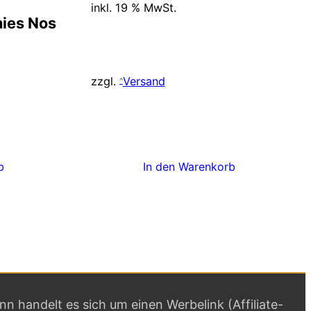
inkl. 19 % MwSt.
nies Nos
nglicher
Aktueller
Preis
zzgl.
Versand
ist:
5,00 €.
In den Warenkorb
b
ann handelt es sich um einen Werbelink (Affiliate-