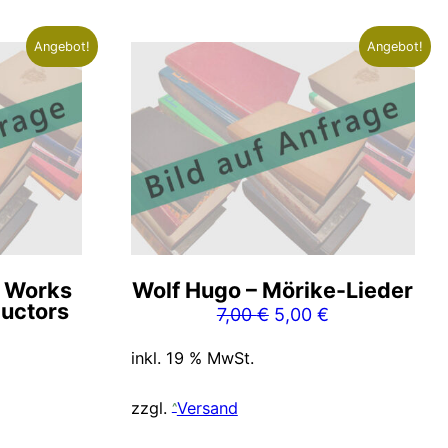
Angebot!
Angebot!
l Works
Wolf Hugo – Mörike-Lieder
ductors
Ursprünglicher
Aktueller
7,00
€
5,00
€
nglicher
Aktueller
Preis
Preis
inkl. 19 % MwSt.
Preis
war:
ist:
ist:
7,00 €
5,00 €.
zzgl.
Versand
5,00 €.