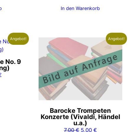
b
In den Warenkorb
Angebot!
Angebot!
e No. 9
ung)
nglicher
Aktueller
€
Preis
ist:
€
26,00 €.
Barocke Trompeten
Konzerte (Vivaldi, Händel
u.a.)
Ursprünglicher
Aktueller
7,00
€
5,00
€