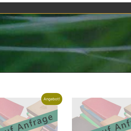
h
alität
iert
Angebot!