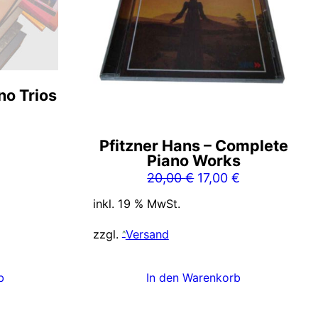
no Trios
nglicher
Aktueller
Preis
Pfitzner Hans – Complete
ist:
Piano Works
5,00 €.
Ursprünglicher
Aktueller
20,00
€
17,00
€
Preis
Preis
inkl. 19 % MwSt.
war:
ist:
20,00 €
17,00 €.
zzgl.
Versand
b
In den Warenkorb