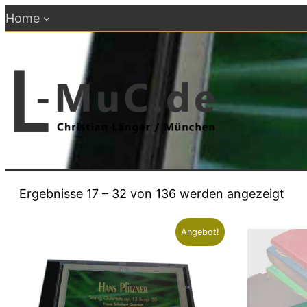
Zum
Home
Inhalt
springen
Nac
Ergebnisse 17 – 32 von 136 werden angezeigt
Aktu
sort
Angebot!