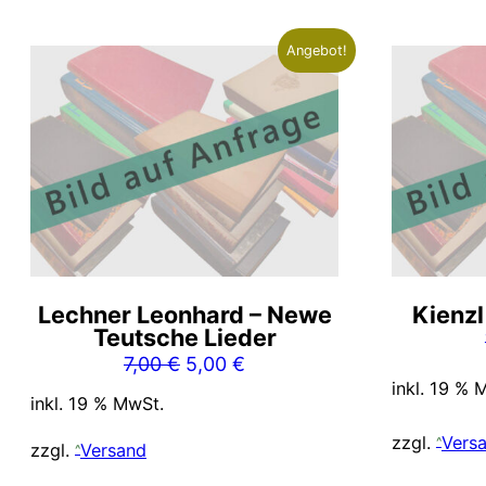
Angebot!
Lechner Leonhard – Newe
Kienzl
Teutsche Lieder
Ursprünglicher
Aktueller
7,00
€
5,00
€
inkl. 19 % 
Preis
Preis
inkl. 19 % MwSt.
war:
ist:
zzgl.
Vers
7,00 €
5,00 €.
zzgl.
Versand