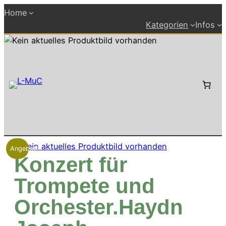
Zum
Home
Inhalt
Kategorien
Infos
springen
Angebot!
Konzert für
Trompete und
Orchester.Haydn