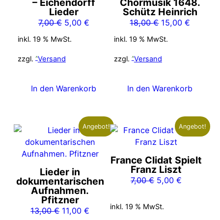
– Eichendorff
Chormusik 1648.
Lieder
Schütz Heinrich
Ursprünglicher
Aktueller
Ursprünglicher
Aktuelle
7,00
€
5,00
€
18,00
€
15,00
€
Preis
Preis
Preis
Preis
inkl. 19 % MwSt.
inkl. 19 % MwSt.
war:
ist:
war:
ist:
7,00 €
5,00 €.
18,00 €
15,00 €
zzgl.
Versand
zzgl.
Versand
In den Warenkorb
In den Warenkorb
Angebot!
Angebot!
France Clidat Spielt
Franz Liszt
Lieder in
Ursprünglicher
Aktueller
dokumentarischen
7,00
€
5,00
€
Aufnahmen.
Preis
Preis
Pfitzner
war:
ist:
inkl. 19 % MwSt.
Ursprünglicher
Aktueller
13,00
€
11,00
€
7,00 €
5,00 €.