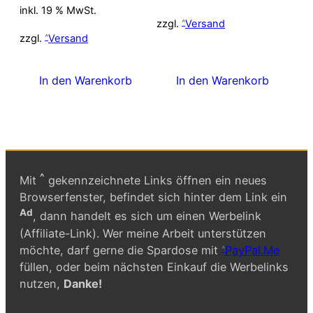
Preis
Preis
inkl. 19 % MwSt.
war:
ist:
zzgl.
Versand
13,00 €
11,00 €.
zzgl.
Versand
In den Warenkorb
In den Warenkorb
^
Mit
gekennzeichnete Links öffnen ein neues
Browserfenster, befindet sich hinter dem Link ein
Ad
, dann handelt es sich um einen Werbelink
(Affiliate-Link). Wer meine Arbeit unterstützen
möchte, darf gerne die Spardose mit
PayPal.Me
füllen, oder beim nächsten Einkauf die Werbelinks
nutzen,
Danke!