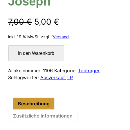
Joseph
Ursprünglicher
Aktueller
7,00
€
5,00
€
Preis
Preis
inkl. 19 % MwSt.
zzgl.
Versand
war:
ist:
Konzert
In den Warenkorb
für
7,00 €
5,00 €.
Trompete
und
Artikelnummer:
1106
Kategorie:
Tonträger
Orchester.Haydn
Schlagwörter:
Ausverkauf
,
LP
Joseph
Menge
Beschreibung
Zusätzliche Informationen